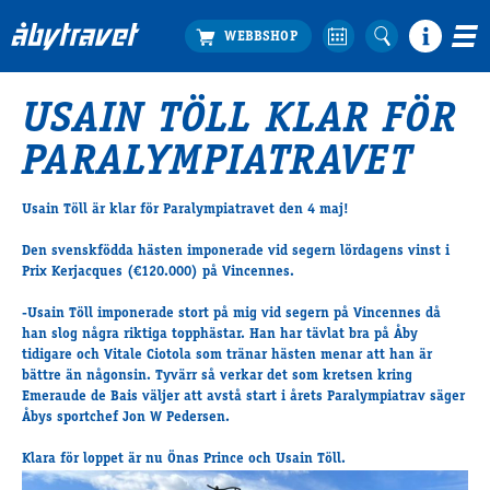
USAIN TÖLL KLAR FÖR
Köp biljett
PARALYMPIATRAVET
Travprogrammet
Boka ställplats
Usain Töll är klar för Paralympiatravet den 4 maj!
Bra att veta
Restauranger
Den svenskfödda hästen imponerade vid segern lördagens vinst i
Prix Kerjacques (€120.000) på Vincennes.
Catering by Lyon
Hotell nära oss
-Usain Töll imponerade stort på mig vid segern på Vincennes då
Nybörjar­guide
han slog några riktiga topphästar. Han har tävlat bra på Åby
tidigare och Vitale Ciotola som tränar hästen menar att han är
Presentkort
bättre än någonsin. Tyvärr så verkar det som kretsen kring
Tävlingsdagar
Emeraude de Bais väljer att avstå start i årets Paralympiatrav säger
Åbys sportchef Jon W Pedersen.
FAQ
Klara för loppet är nu Önas Prince och Usain Töll.