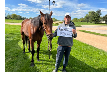
Travkonferens
Exponering & värdskap
Aktiviteter
Hört och hänt
Tävling
Tävlingsserier
Träning och provlopp
Aktiva
Månadens hästägare 2026
Månadens B-tränare 2026
Euro Classic Trot
Andelshästar
Åby Stora Pris 2026
Supertorsdag för företag