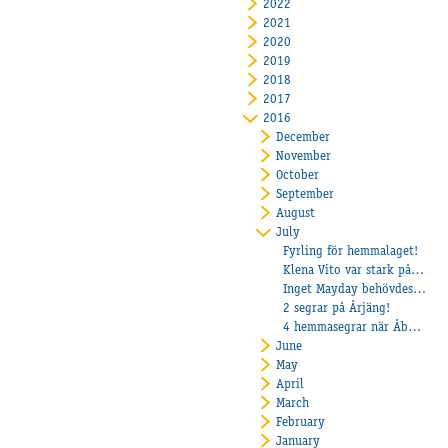
2022
2021
2020
2019
2018
2017
2016
December
November
October
September
August
July
Fyrling för hemmalaget!
Klena Vito var stark på Vaggeryd!
Inget Mayday behövdes på Jägersro
2 segrar på Årjäng!
4 hemmasegrar när Åby firade 80-år
June
May
April
March
February
January