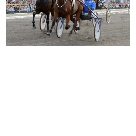
Travkonferens
Exponering & värdskap
Aktiviteter
Hört och hänt
Tävling
Tävlingsserier
Träning och provlopp
Aktiva
Månadens hästägare 2026
Månadens B-tränare 2026
Euro Classic Trot
Andelshästar
Åby Stora Pris 2026
Supertorsdag för företag