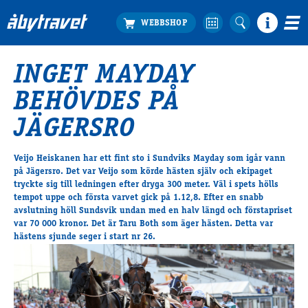
INGET MAYDAY
Köp biljett
BEHÖVDES PÅ
Travprogrammet
Boka ställplats
JÄGERSRO
Bra att veta
Restauranger
Veijo Heiskanen har ett fint sto i Sundviks Mayday som igår vann
på Jägersro. Det var Veijo som körde hästen själv och ekipaget
Catering by Lyon
tryckte sig till ledningen efter dryga 300 meter. Väl i spets hölls
Hotell nära oss
tempot uppe och första varvet gick på 1.12,8. Efter en snabb
Nybörjar­guide
avslutning höll Sundsvik undan med en halv längd och förstapriset
var 70 000 kronor. Det är Taru Both som äger hästen. Detta var
Presentkort
hästens sjunde seger i start nr 26.
Tävlingsdagar
FAQ