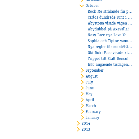
November
October
Rock Me strålande fin på Solvalla!
Carlos dundrade runt i vanliga ordning!
Åbystona visade vägen på lunchen!
Åbydubbel på Axevalla!
Nosy Face nya Love You More?
Sophia och Tiptoe vann på Bjerke
Nya regler för montéhästar och för lärlingar
Oki Doki Face visade klass på Halmstad
Trippel till Stall Denco!
Info angående tisdagens provlopp
September
August
July
June
May
April
March
February
January
2014
2013