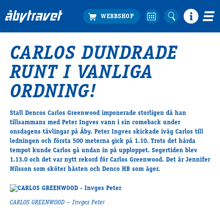
CARLOS DUNDRADE
Köp biljett
RUNT I VANLIGA
Travprogrammet
Boka ställplats
ORDNING!
Bra att veta
Restauranger
Stall Dencos Carlos Greenwood imponerade storligen då han
tillsammans med Peter Ingves vann i sin comeback under
Catering by Lyon
onsdagens tävlingar på Åby. Peter Ingves skickade iväg Carlos till
Hotell nära oss
ledningen och första 500 meterna gick på 1.10. Trots det hårda
Nybörjar­guide
tempot kunde Carlos gå undan in på upploppet. Segertiden blev
1.13.0 och det var nytt rekord för Carlos Greenwood. Det är Jennifer
Presentkort
Nilsson som sköter hästen och Denco HB som äger.
Tävlingsdagar
FAQ
CARLOS GREENWOOD – Invges Peter