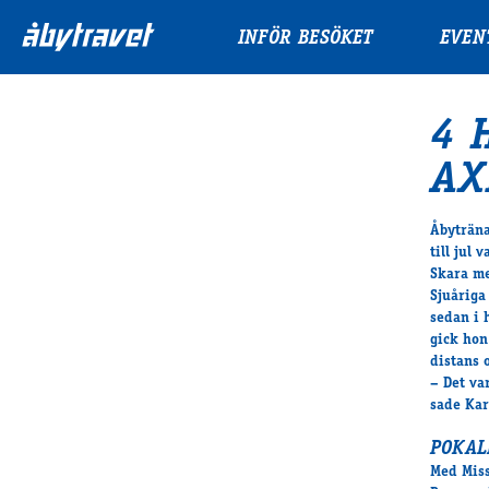
INFÖR BESÖKET
EVEN
4 
AX
Åbyträna
till jul
Skara me
Sjuårig
sedan i 
gick hon
distans 
– Det va
sade Kar
POKAL
Med
Mis