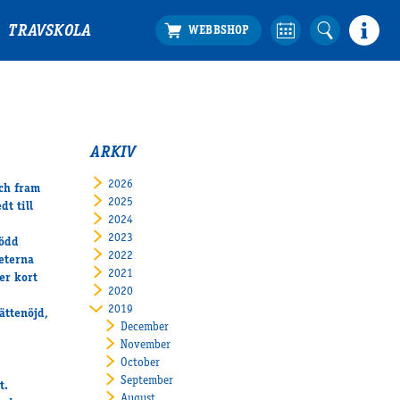
TRAVSKOLA
ARKIV
2026
och fram
2025
dt till
2024
2023
född
2022
meterna
2021
er kort
2020
2019
ättenöjd,
December
November
October
September
t.
August