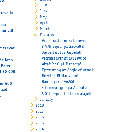
med
July
June
Axevalla
May
April
 hon
March
 nu vill
February
Årets första för Zukanovic
3 V75-segrar på Axevalla!
t räcker.
Succéstart för Järpedal!
Veckans avsnitt avTravtjöt
de lopp
Åbydubbel på Mantorp!
 Peter
Uppvisning av Angle of Attack
d 30 000
Bowling El Mar vann!
Banrapport 190206
ter 600
4 hemmasegrar på Axevalla!
nkel
3 STL-segrar till hemmalaget!
.
January
2018
2017
2016
2015
2014