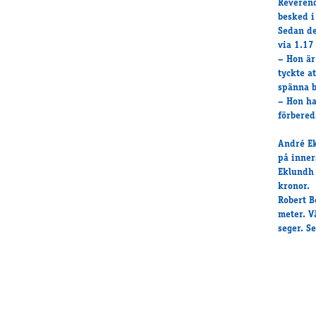
Reverend
besked i
Sedan de
via 1.17 
– Hon är
tyckte a
spänna b
– Hon har
förbered
André Ek
på inner
Eklundh 
kronor.
Robert B
meter. V
seger. S