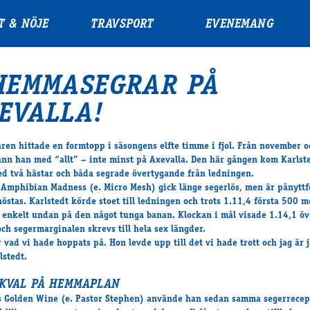
T & NÖJE
TRAVSPORT
EVENEMANG
HEMMASEGRAR PÅ
EVALLA!
ren hittade en formtopp i säsongens elfte timme i fjol. Från november 
 vann han med “allt” – inte minst på Axevalla. Den här gången kom Karlste
d två hästar och båda segrade övertygande från ledningen.
a Amphibian Madness
(e. Micro Mesh) gick länge segerlös, men är pånytt
höstas. Karlstedt körde stoet till ledningen och trots 1.11,4 första 500 
 enkelt undan på den något tunga banan. Klockan i mål visade 1.14,1 öv
och segermarginalen skrevs till hela sex längder.
r vad vi hade hoppats på. Hon levde upp till det vi hade trott och jag är j
lstedt.
KVAL PÅ HEMMAPLAN
s Golden Wine
(e. Pastor Stephen) använde han sedan samma segerrecep