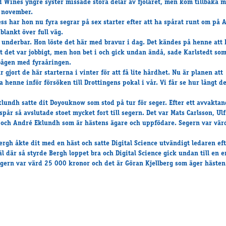
 Wines yngre syster missade stora delar av fjolåret, men kom tillbaka 
 november.
ss har
hon nu fyra segrar på sex starter efter att ha spårat runt om på 
blankt över full väg.
 underbar. Hon löste det här med bravur i dag. Det kändes på henne att
tt det var jobbigt, men hon bet i och gick undan ändå, sade Karlstedt som
ågen med fyraåringen.
 gjort de här starterna i vinter för att få lite hårdhet. Nu är planen att
a henne inför försöken till Drottingens pokal i vår. Vi får se hur långt de
lundh satte dit Doyouknow som stod på tur för seger. Efter ett avvaktan
spår så avslutade stoet mycket fort till segern. Det var Mats Carlsson, Ulf
och André Eklundh som är hästens ägare och uppfödare. Segern var vär
ergh åkte dit med en häst och satte Digital Science utvändigt ledaren ef
äl där så styrde Bergh loppet bra och Digital Science gick undan till en e
egern var värd 25 000 kronor och det är Göran Kjellberg som äger hästen