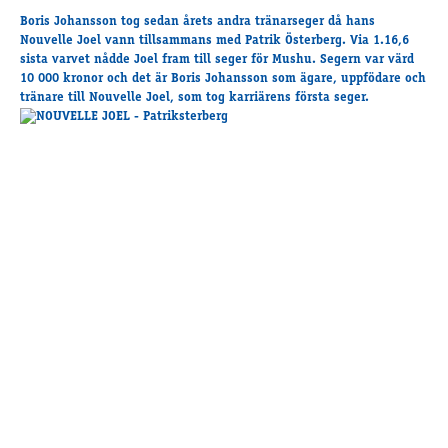
Supertorsdag
Boris Johansson tog sedan årets andra tränarseger då hans
Nouvelle Joel vann tillsammans med Patrik Österberg. Via 1.16,6
Ponnytravtävlingar
sista varvet nådde Joel fram till seger för Mushu. Segern var värd
Ridsport
10 000 kronor och det är Boris Johansson som ägare, uppfödare och
tränare till Nouvelle Joel, som tog karriärens första seger.
Om travskolan
Samarbetspartners
Licenskurser
Kursutbud och Aktiviteter
Ungdoms­stipendium
Ledningsgrupp
Kontakt
Styrelsen
Åby Trav­sällskap
Intresseföreningar
Press