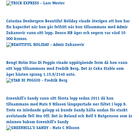
Travkonferens
Exponering & värdskap
Aktiviteter
Catarina Denbergers Beautiful Holiday visade återigen att hon har
fin kapacitet när hon går felfritt när hon tillsammans med Admir
Zukanovic vann sitt lopp. Denco HB äger och segern var värd 10
000 kronor.
Hört och hänt
Tävling
Tävlingsserier
Bengt Holm Star Di Poggio visade uppåtgående form då hon vann
Träning och provlopp
sitt lopp tillsammans med Fredrik Berg. Det är Ceka Stable som
Aktiva
äger hästen sprang 1.15,9/2140 auto.
Månadens hästägare 2026
Månadens B-tränare 2026
Euro Classic Trot
Greenhill’s Sandy vann sitt första lopp sedan 2011 då hon
tillsammans med Mats S Nilsson långspurtade ner fältet i lopp 8.
Andelshästar
Trots en inledande galopp så kunde Sandy hålla undan för starkt
avslutande Tell You Off. Det är Roland och Rolf S Rutgersson som är
männen bakom Greenhill’s Sandy
Åby Stora Pris 2026
Supertorsdag för företag