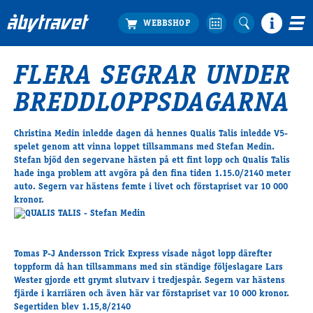
FLERA SEGRAR UNDER
Köp biljett
BREDDLOPPSDAGARNA
Travprogrammet
Boka ställplats
Christina Medin inledde dagen då hennes Qualis Talis inledde V5-
Bra att veta
spelet genom att vinna loppet tillsammans med Stefan Medin.
Restauranger
Stefan bjöd den segervane hästen på ett fint lopp och Qualis Talis
hade inga problem att avgöra på den fina tiden 1.15.0/2140 meter
Catering by Lyon
auto. Segern var hästens femte i livet och förstapriset var 10 000
Hotell nära oss
kronor.
Nybörjar­guide
Presentkort
Tävlingsdagar
Tomas P-J Andersson Trick Express visade något lopp därefter
toppform då han tillsammans med sin ständige följeslagare Lars
FAQ
Wester gjorde ett grymt slutvarv i tredjespår. Segern var hästens
fjärde i karriären och även här var förstapriset var 10 000 kronor.
Segertiden blev 1.15,8/2140