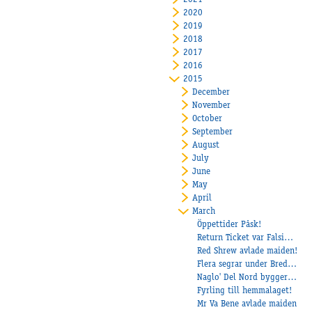
2021
2020
2019
2018
2017
2016
2015
December
November
October
September
August
July
June
May
April
March
Öppettider Påsk!
Return Ticket var Falsigs biljett till vinnarcirkeln!
Red Shrew avlade maiden!
Flera segrar under Breddloppsdagarna
Naglo' Del Nord bygger staket på V75!
Fyrling till hemmalaget!
Mr Va Bene avlade maiden