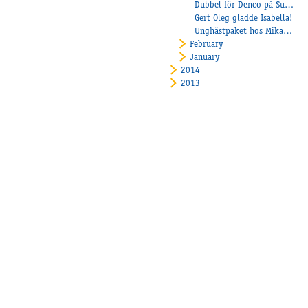
Dubbel för Denco på Sundbyholm!
Gert Oleg gladde Isabella!
Unghästpaket hos Mikael Å Linderoth!
February
January
2014
2013