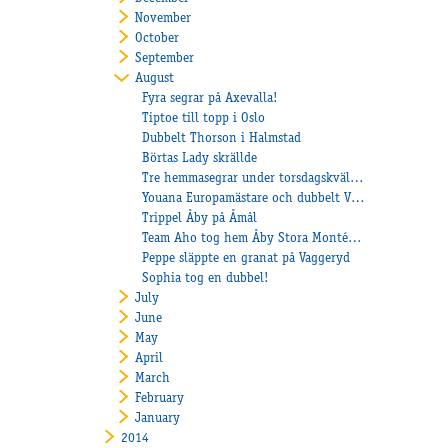
November
October
September
August
Fyra segrar på Axevalla!
Tiptoe till topp i Oslo
Dubbelt Thorson i Halmstad
Börtas Lady skrällde
Tre hemmasegrar under torsdagskvällen och Sultan C.N. klar för final i Köpenhamn
Youana Europamästare och dubbelt V75 till stall Heiskanen
Trippel Åby på Åmål
Team Aho tog hem Åby Stora Montépris
Peppe släppte en granat på Vaggeryd
Sophia tog en dubbel!
July
June
May
April
March
February
January
2014