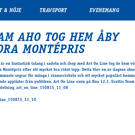
T & NÖJE
TRAVSPORT
EVENEMANG
AM AHO TOG HEM ÅBY
ORA MONTÉPRIS
 är en fantastisk talang i sadeln och ihop med Art On Line tog de hem vi
a Montépris efter ett mycket bra ridet lopp. Detta blev en av dagens abso
mmaste segrar för många i vinnarcirkeln och ett mycket populärt hem
ende applåder från publiken. Art On Line vann på fina 12,1. Grattis Team