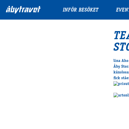
INFÖR BESÖKET
EVEN
TE
ST
lina Aho
Åby Stor
känslosa
fick stå