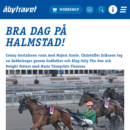
BRA DAG PÅ
Köp biljett
HALMSTAD!
Travprogrammet
Boka ställplats
Conny Gustafsson vann med Majors Xante. Christoffer Eriksson tog
Bra att veta
en dubbelseger genom Godfather och King Only The One och
Restauranger
Dwight Pieters med Maria Törnqvists Florenzo
Catering by Lyon
Hotell nära oss
Nybörjar­guide
Presentkort
Tävlingsdagar
FAQ