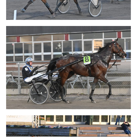
Travkonferens
Exponering & värdskap
Aktiviteter
Hört och hänt
Tävling
Tävlingsserier
Träning och provlopp
Aktiva
Månadens hästägare 2026
Månadens B-tränare 2026
Euro Classic Trot
Andelshästar
Åby Stora Pris 2026
Supertorsdag för företag