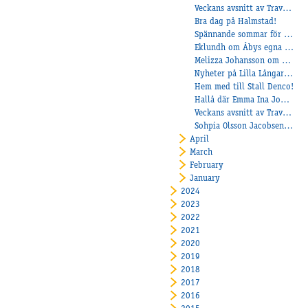
Veckans avsnitt av Travtjöt
Bra dag på Halmstad!
Spännande sommar för Carré och Flores – franska stjärnor till Fåglum
Eklundh om Åbys egna drottning Panthere D’Invernes dagstatus och matchning!
Melizza Johansson om Ponnyelitveckan!
Nyheter på Lilla Långared!
Hem med till Stall Denco!
Hallå där Emma Ina Johansson
Veckans avsnitt av Travtjöt
Sohpia Olsson Jacobsen och succén på Axevalla!
April
March
February
January
2024
2023
2022
2021
2020
2019
2018
2017
2016