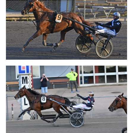
Supertorsdag
Ponnytravtävlingar
Ridsport
Om travskolan
Samarbetspartners
Licenskurser
Kursutbud och Aktiviteter
Ungdoms­stipendium
Ledningsgrupp
Kontakt
Styrelsen
Åby Trav­sällskap
Intresseföreningar
Press