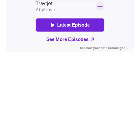
Travkonferens
Exponering & värdskap
Aktiviteter
Hört och hänt
Tävling
Tävlingsserier
Träning och provlopp
Aktiva
Månadens hästägare 2026
Månadens B-tränare 2026
Euro Classic Trot
Andelshästar
Åby Stora Pris 2026
Supertorsdag för företag