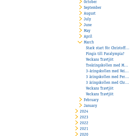
October
September
August
July
June
May
April
March
Stark start för Christoffer Eriksson under årets första kvartal!
Pingis till Paralympia?
Veckans Travtjöt
Treåringskollen med Maria Törnqvist
3-åringskollen med Veikko Haapakangas
3 åringskollen med Per Henriksen
3 åringskollen med Christoffer Eriksson
Veckans Travtjöt
Veckans Travtjöt
February
January
2024
2023
2022
2021
2020