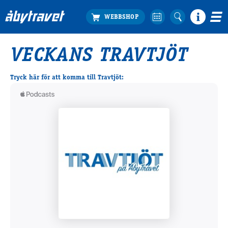
VECKANS TRAVTJÖT
Köp biljett
Travprogrammet
Tryck här för att komma till Travtjöt:
Boka ställplats
Bra att veta
Restauranger
Catering by Lyon
Hotell nära oss
Nybörjar­guide
Presentkort
Tävlingsdagar
FAQ