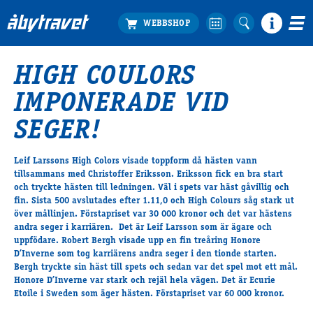
HIGH COULORS
Köp biljett
IMPONERADE VID
Travprogrammet
Boka ställplats
SEGER!
Bra att veta
Restauranger
Leif Larssons High Colors visade toppform då hästen vann
tillsammans med Christoffer Eriksson. Eriksson fick en bra start
Catering by Lyon
och tryckte hästen till ledningen. Väl i spets var häst gåvillig och
Hotell nära oss
fin. Sista 500 avslutades efter 1.11,0 och High Colours såg stark ut
Nybörjar­guide
över mållinjen. Förstapriset var 30 000 kronor och det var hästens
andra seger i karriären. Det är Leif Larsson som är ägare och
Presentkort
uppfödare. Robert Bergh visade upp en fin treåring Honore
Tävlingsdagar
D’Inverne som tog karriärens andra seger i den tionde starten.
Bergh tryckte sin häst till spets och sedan var det spel mot ett mål.
FAQ
Honore D’Inverne var stark och rejäl hela vägen. Det är Ecurie
Etoile i Sweden som äger hästen. Förstapriset var 60 000 kronor.