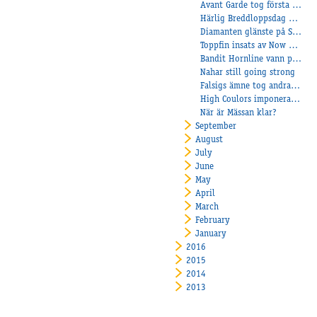
Avant Garde tog första segern!
Härlig Breddloppsdag med Åbyframgångar!
Diamanten glänste på Solvalla!
Toppfin insats av Now Or Never Flair
Bandit Hornline vann på Gävle!
Nahar still going strong
Falsigs ämne tog andra raka segern!
High Coulors imponerade vid seger!
När är Mässan klar?
September
August
July
June
May
April
March
February
January
2016
2015
2014
2013