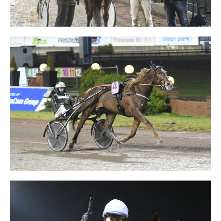
Supertorsdag
Ponnytravtävlingar
Ridsport
Om travskolan
Samarbetspartners
Licenskurser
Kursutbud och Aktiviteter
Ungdoms­stipendium
Ledningsgrupp
Kontakt
Styrelsen
Åby Trav­sällskap
Intresseföreningar
Press