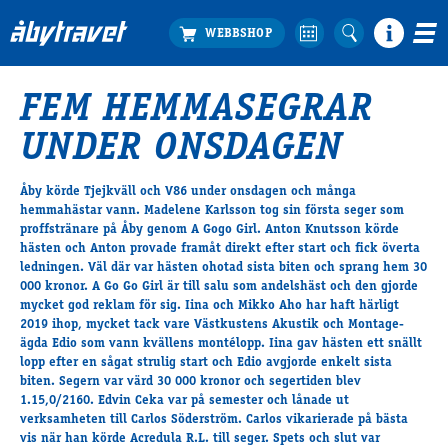
FEM HEMMASEGRAR
Köp biljett
UNDER ONSDAGEN
Travprogrammet
Boka ställplats
Åby körde Tjejkväll och V86 under onsdagen och många
Bra att veta
hemmahästar vann. Madelene Karlsson tog sin första seger som
Restauranger
proffstränare på Åby genom A Gogo Girl. Anton Knutsson körde
hästen och Anton provade framåt direkt efter start och fick överta
Catering by Lyon
ledningen. Väl där var hästen ohotad sista biten och sprang hem 30
Hotell nära oss
000 kronor. A Go Go Girl är till salu som andelshäst och den gjorde
Nybörjar­guide
mycket god reklam för sig. Iina och Mikko Aho har haft härligt
2019 ihop, mycket tack vare Västkustens Akustik och Montage-
Presentkort
ägda Edio som vann kvällens montélopp. Iina gav hästen ett snällt
Tävlingsdagar
lopp efter en sågat strulig start och Edio avgjorde enkelt sista
biten. Segern var värd 30 000 kronor och segertiden blev
FAQ
1.15,0/2160. Edvin Ceka var på semester och lånade ut
verksamheten till Carlos Söderström. Carlos vikarierade på bästa
vis när han körde Acredula R.L. till seger. Spets och slut var