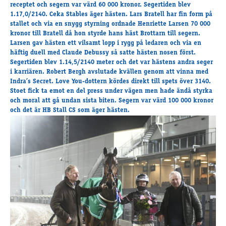
Travkonferens
receptet och segern var värd 60 000 kronor. Segertiden blev
1.17,0/2140. Ceka Stables äger hästen. Lars Bratell har fin form på
Exponering & värdskap
stallet och via en snygg styrning ordnade Henriette Larsen 70 000
Aktiviteter
kronor till Bratell då hon styrde hans häst Brottarn till segern.
Larsen gav hästen ett vilsamt lopp i rygg på ledaren och via en
häftig duell med Claude Debussy så satte hästen nosen först.
Segertiden blev 1.14,5/2140 meter och det var hästens andra seger
Hört och hänt
i karriären. Robert Bergh avslutade kvällen genom att vinna med
Tävling
Indra’s Secret. Love You-dottern kördes direkt till spets över 3140.
Stoet fick ta emot en del press under vägen men hade ändå styrka
Tävlingsserier
och moral att gå undan sista biten. Segern var värd 100 000 kronor
Träning och provlopp
och det är HB Stall CS som äger hästen.
Aktiva
Månadens hästägare 2026
Månadens B-tränare 2026
Euro Classic Trot
Andelshästar
Åby Stora Pris 2026
Supertorsdag för företag