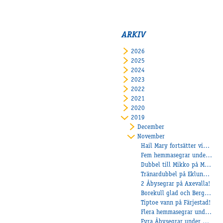
ARKIV
2026
2025
2024
2023
2022
2021
2020
2019
December
November
Hail Mary fortsätter vinna!
Fem hemmasegrar under onsdagen
Dubbel till Mikko på Mantorp!
Tränardubbel på Eklundh på Färjestad
2 Åbysegrar på Axevalla!
Borekull glad och Bergh tog tre segrar!
Tiptoe vann på Färjestad!
Flera hemmasegrar under lördagen
Fyra Åbysegrar under Axevallas fredagstävlingar