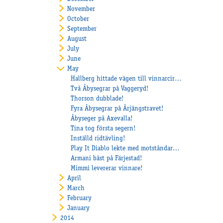
November
October
September
August
July
June
May
Hallberg hittade vägen till vinnarcirkeln igen!
Två Åbysegrar på Vaggeryd!
Thorson dubblade!
Fyra Åbysegrar på Årjängstravet!
Åbyseger på Axevalla!
Tina tog första segern!
Inställd ridtävling!
Play It Diablo lekte med motståndarna på Mantorp
Armani bäst på Färjestad!
Mimmi levererar vinnare!
April
March
February
January
2014