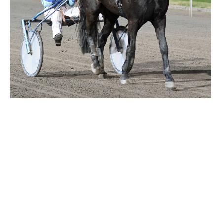
Travkonferens
Exponering & värdskap
Aktiviteter
Hört och hänt
Tävling
Tävlingsserier
Träning och provlopp
Aktiva
Månadens hästägare 2026
Månadens B-tränare 2026
Euro Classic Trot
Andelshästar
Åby Stora Pris 2026
Supertorsdag för företag