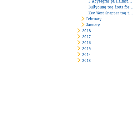
3 Åbysegrar på Halmstadtravet
Bullyoung tog årets första seger!
Key West Snapper tog tredje raka segern!
February
January
2018
2017
2016
2015
2014
2013