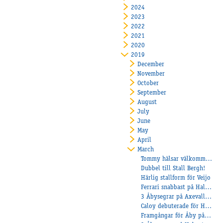
2024
2023
2022
2021
2020
2019
December
November
October
September
August
July
June
May
April
March
Tommy hälsar välkommen till Dunevad
Dubbel till Stall Bergh!
Härlig stallform för Veijo
Ferrari snabbast på Halmstad!
3 Åbysegrar på Axevalla under söndagen!
Caloy debuterade för Heiskanen
Framgångar för Åby på Ponnytravgalan!