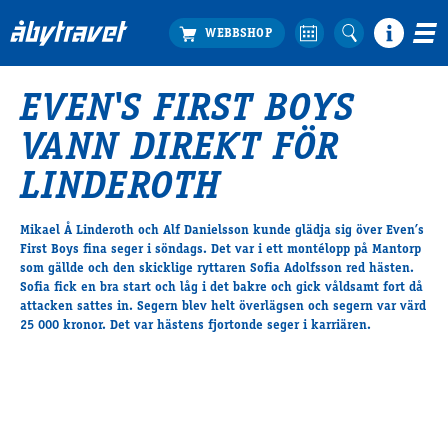
EVEN'S FIRST BOYS
Köp biljett
VANN DIREKT FÖR
Travprogrammet
Boka ställplats
LINDEROTH
Bra att veta
Restauranger
Mikael Å Linderoth och Alf Danielsson kunde glädja sig över Even’s
First Boys fina seger i söndags. Det var i ett montélopp på Mantorp
Catering by Lyon
som gällde och den skicklige ryttaren Sofia Adolfsson red hästen.
Hotell nära oss
Sofia fick en bra start och låg i det bakre och gick våldsamt fort då
Nybörjar­guide
attacken sattes in. Segern blev helt överlägsen och segern var värd
25 000 kronor. Det var hästens fjortonde seger i karriären.
Presentkort
Tävlingsdagar
FAQ