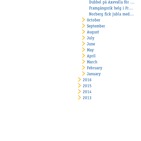
Dubbel på Axevalla för Bergh
Framgångsrik helg i Frankrike för Stall Bergh
Norberg fick jubla med Elitloppsvinnaren
October
September
August
July
June
May
April
March
February
January
2016
2015
2014
2013