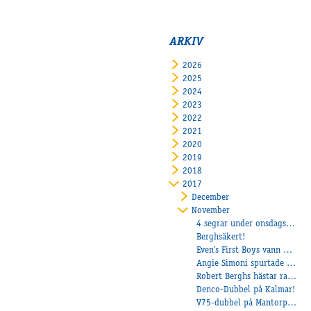
ARKIV
2026
2025
2024
2023
2022
2021
2020
2019
2018
2017
December
November
4 segrar under onsdagskvällen!
Berghsäkert!
Even's First Boys vann direkt för Linderoth
Angie Simoni spurtade vasst på Halmstad
Robert Berghs hästar radar upp segrar för tillfället
Denco-Dubbel på Kalmar!
V75-dubbel på Mantorp för Stall Bergh!