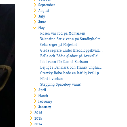
September
August
July
June
May
Rosen var röd på Momarken
Valentino Strix vann på Sundbyholm!
Ceka-seger på Färjestad
Glada segrare under Breddloppskvällen!
Bella och Eddie gladast på Axevalla!
Idol vann för Daniel Karlsson
Dejligt i Danmark och Fransk unghästträning
Gretzky Boko hade en härlig kväll på Mantorp!
Hänt i veckan
Stepping Spaceboy vann!
April
March
February
January
2016
2015
2014