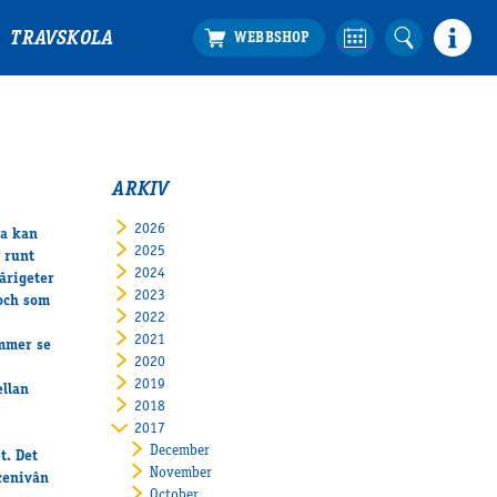
TRAVSKOLA
ARKIV
2026
na kan
2025
e runt
2024
vârigeter
2023
 och som
2022
2021
ommer se
2020
2019
ellan
2018
2017
December
t. Det
November
cenivân
October