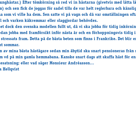
unghästar.) Efter tömkörning sâ red vi in hästarna (givetvis med lätta l
) och sen fick de joggas för sadel tills de var helt reglerbara och känsli
 som vi ville ha dem. Sen satte vi pâ vagn och dâ var omställningen oft
l och varken käkremmar eller slaggjordar behövdes.
det dock den svenska modellen fullt ut, dâ vi ska jobba för tidig inkörnin
sedan jobba med framförsikt inför nästa âr och en förhoppningsvis tidig 
 stressats fram. Detta pâ de bästa beten som finns i Frankrike. Det blir e
nt sommar.
en av mina bästa hästägare sedan min âbytid ska snart pensioneras frân 
om vd pâ min gamla hemmabana. Kanske snart dags att skaffa häst för en
esatsning; eller vad säger Monsieur Andréasson…
a Hellqvist