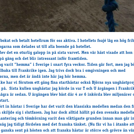
bokat och betalt hotellrum för oss aktiva. I hotellets foajé lâg en hög frib
ingarna som delades ut till alla boende pâ hotellet.
blev det en oturlig galopp in pâ sista varvet. Men vâr häst visade att hon 
 pâ gâng och det blir intressant inför framtiden.
ag varit ”hemma” i Sverige i snart fyra veckor. Tiden gâr fort, men jag b
illbaka till Frankrike igen. Jag trivs dock bra i omgivningen och med
rna, men det är ändâ inte här jag hör hemma.
ike har vi förutom ett gäng fina starthästar ocksâ Björns nya unghästproj
 pâ. Sista kullen unghästar jag körde in var T och U ârgângen i Frankrik
nâgra âr sedan. U ârgângen blev bäst där 4 av 6 inkörda blev miljonärer o
start.
ört in hästar i Sverige har det varit den klassiska modellen medan den 
 skiljde sig i slutfasen. Jag har dock alltid hâllit pâ den svenska modell
antering och tömkörning varit den viktigaste grunden innan man gâr in 
sâg jag tidigt fördelen med det franska tänket. (Nu fâr vi ha i âtanke att
 ganska sent pâ hösten och att franska hästar är större och grövre än vâ