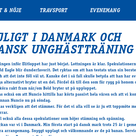
T & NÖJE
TRAVSPORT
EVENEMANG
JLIGT I DANMARK OCH
ANSK UNGHÄSTTRÄNING
ngen inför Elitloppet har just börjat. Lottningen är klar. Spekulationer
old Eagle blir dunderfavorit. Det ryktas om att han testats utan sin borst
h att det inte föll väl ut. Kanske det i sâ fall skulle betyda att han har s
ga alternativt bryter ut en del. Fördel dâ till den som fâr rygg pâ honom
köra rakt fram när/om Bold bryter ut pâ upploppet.
as ocksâ om att Nuncio hittills har körts passivt hela vâren och att vi k
annan Nuncio nu pâ söndag.
as verkligen att det stämmer. För det vi alla vill se är ju ett toppmöte m
rrar.
äl ocksâ alla dessa spekulationer som höjer stämning och spänning.
ckan var vi i Danmark. Min första start pâ dansk mark trots 25 âr i geme
bra arrangemang. Snyggt upplagt och välkomnande av de pâ banan. Servi