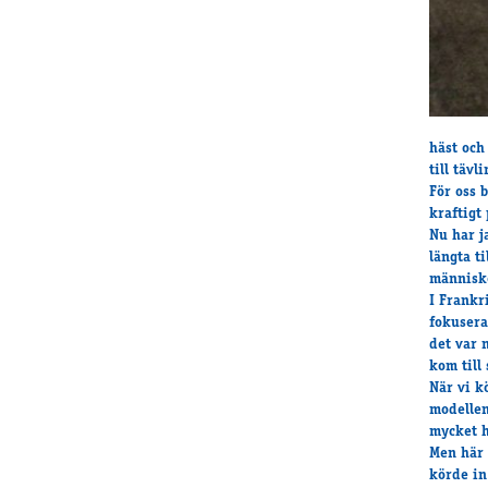
häst och 
till tävl
För oss 
kraftigt
Nu har j
längta t
människo
I Frankr
fokusera
det var 
kom till 
När vi k
modellen
mycket h
Men här 
körde in