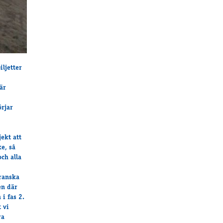
iljetter
är
örjar
ekt att
e, sâ
ch alla
franska
en där
i fas 2.
 vi
ra