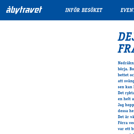
INFÖR BESÖKET
EVEN
DE
FR
Nedräkni
börja. B
bettet oc
att svän
sen kan 
Det rykt
en helt 
Jag hopp
dessa he
Det är v
Förra ve
var ett 