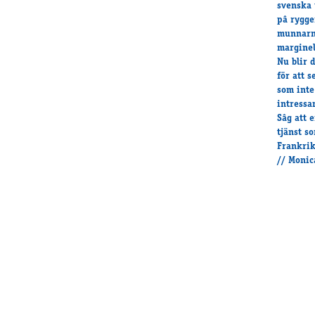
svenska 
pâ ryggen
munnarna
marginel
Nu blir 
för att 
som inte
intressa
Sâg att 
tjänst s
Frankrik
// Monic