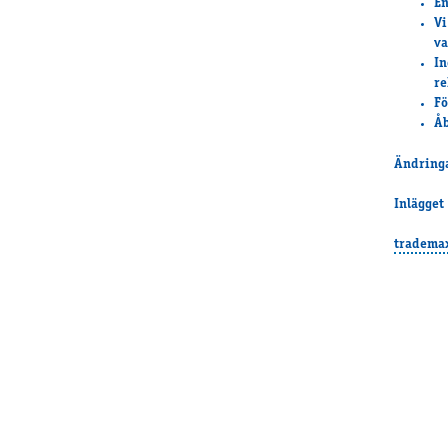
En
Vi
va
In
re
Fö
Åb
Ändringa
Inlägget
tradema