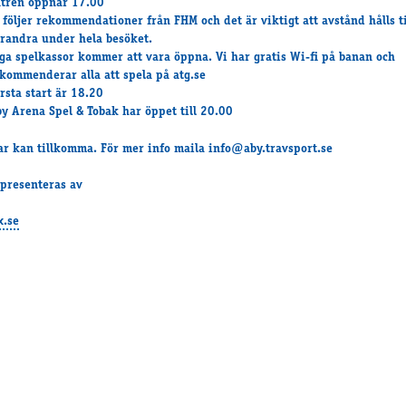
trén öppnar 17.00
 följer rekommendationer från FHM och det är viktigt att avstånd hålls ti
randra under hela besöket.
ga spelkassor
kommer att vara öppna. Vi har gratis Wi-fi på banan och
kommenderar alla att spela på atg.se
rsta start är 18.20
y Arena Spel & Tobak har öppet till 20.00
r kan tillkomma. För mer info maila info@aby.travsport.se
 presenteras av
x.se