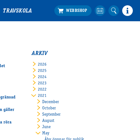
TRAVSKOLA
ARKIV
2026
det
2025
2024
2023
2022
2021
egränsad
December
October
n gäller
September
August
a röra
June
May
Åby öppnar för publik