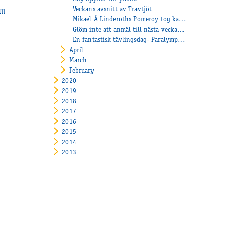
Veckans avsnitt av Travtjöt
ll
Mikael Å Linderoths Pomeroy tog karriärens första seger
Glöm inte att anmäl till nästa veckas tävlingar redan på onsdag den 12/5
En fantastisk tävlingsdag- Paralympiatravet med Pokalloppen
April
March
February
2020
2019
2018
2017
2016
2015
2014
2013