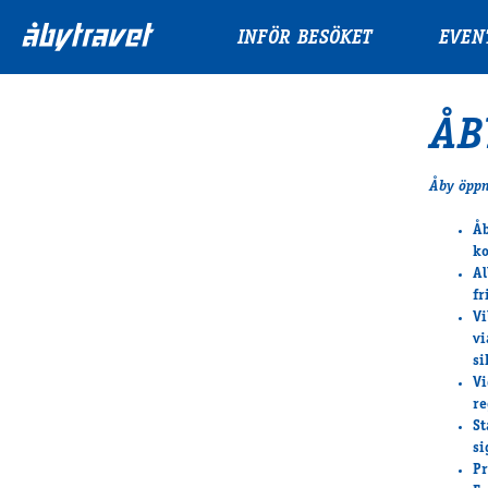
INFÖR BESÖKET
EVEN
ÅB
Åby öppna
Åb
ko
Al
fr
Vi
v
si
Vi
re
St
si
Pr