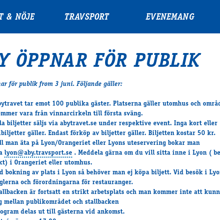
T & NÖJE
TRAVSPORT
EVENEMANG
Y ÖPPNAR FÖR PUBLIK
r för publik from 3 juni. Följande gäller:
ytravet tar emot 100 publika gäster. Platserna gäller utomhus och områ
mmer vara från vinnarcirkeln till första sväng.
la biljetter säljs via abytravet.se under respektive event.
Inga kort eller
ibiljetter gäller
. Endast förköp av biljetter gäller. Biljetten kostar 50 kr.
ll man äta på Lyon/Orangeriet eller Lyons uteservering bokar man
ia
lyon@aby.travsport.se
. Meddela gärna om du vill sitta inne i Lyon ( b
kt) i Orangeriet eller utomhus.
d bokning av plats i Lyon så behöver man
ej köpa biljett
. Vid besök i Lyo
glerna och förordningarna för restauranger.
allbacken är fortsatt en strikt arbetsplats och man kommer
inte att kunn
g
mellan publikområdet och stallbacken
ogram delas ut till gästerna vid ankomst.