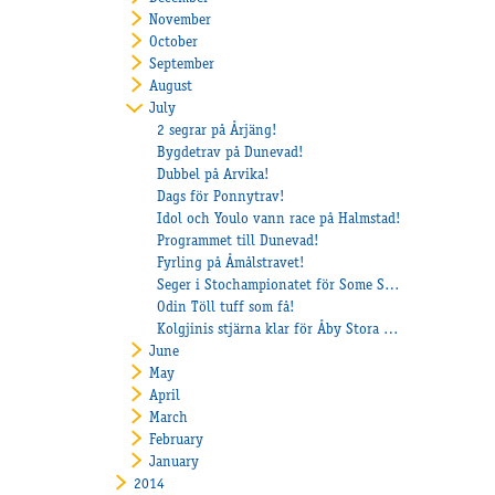
November
October
September
August
July
2 segrar på Årjäng!
Bygdetrav på Dunevad!
Dubbel på Arvika!
Dags för Ponnytrav!
Idol och Youlo vann race på Halmstad!
Programmet till Dunevad!
Fyrling på Åmålstravet!
Seger i Stochampionatet för Some Summit och Veijo Heiskanen
Odin Töll tuff som få!
​Kolgjinis stjärna klar för Åby Stora Pris!
June
May
April
March
February
January
2014