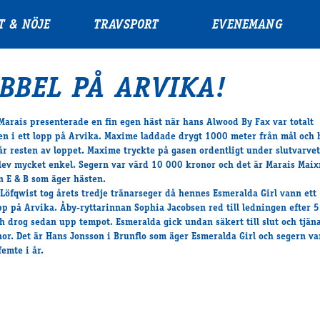
T & NÖJE
TRAVSPORT
EVENEMANG
BBEL PÅ ARVIKA!
arais presenterade en fin egen häst när hans Alwood By Fax var totalt
en i ett lopp på Arvika. Maxime laddade drygt 1000 meter från mål och 
år resten av loppet. Maxime tryckte på gasen ordentligt under slutvarvet
lev mycket enkel. Segern var värd 10 000 kronor och det är Marais Mai
n E & B som äger hästen.
öfqwist tog årets tredje tränarseger då hennes Esmeralda Girl vann ett
p på Arvika. Åby-ryttarinnan Sophia Jacobsen red till ledningen efter 
h drog sedan upp tempot. Esmeralda gick undan säkert till slut och tjän
or. Det är Hans Jonsson i Brunflo som äger Esmeralda Girl och segern va
femte i år.