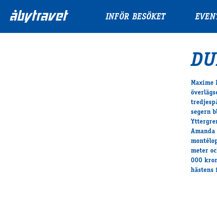
INFÖR BESÖKET
EVEN
DU
Maxime M
överlägs
tredjesp
segern b
Yttergre
Amanda L
montélop
meter oc
000 kron
hästens 