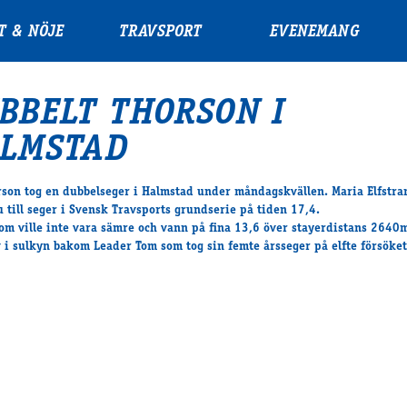
T & NÖJE
TRAVSPORT
EVENEMANG
BBELT THORSON I
LMSTAD
rson tog en dubbelseger i Halmstad under måndagskvällen. Maria Elfstr
u till seger i Svensk Travsports grundserie på tiden 17,4.
om ville inte vara sämre och vann på fina 13,6 över stayerdistans 2640m
lv i sulkyn bakom Leader Tom som tog sin femte årsseger på elfte försöket