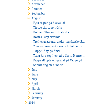
November
October
September
August
Fyra segrar på Axevalla!
Tiptoe till topp i Oslo
Dubbelt Thorson i Halmstad
Börtas Lady skrällde
Tre hemmasegrar under torsdagskvällen och Sultan C.N. klar för final i Köpenhamn
Youana Europamästare och dubbelt V75 till stall Heiskanen
Trippel Åby på Åmål
Team Aho tog hem Åby Stora Montépris
Peppe släppte en granat på Vaggeryd
Sophia tog en dubbel!
July
June
May
April
March
February
January
2014