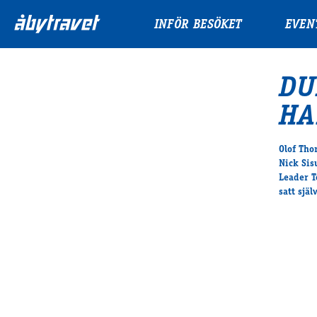
INFÖR BESÖKET
EVEN
DU
HA
Olof Tho
Nick Sis
Leader T
satt sjä