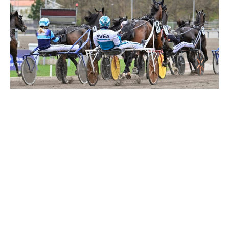
Travkonferens
Exponering & värdskap
Aktiviteter
Hört och hänt
Tävling
Tävlingsserier
Träning och provlopp
Aktiva
Månadens hästägare 2026
Månadens B-tränare 2026
Euro Classic Trot
Andelshästar
Åby Stora Pris 2026
Supertorsdag för företag