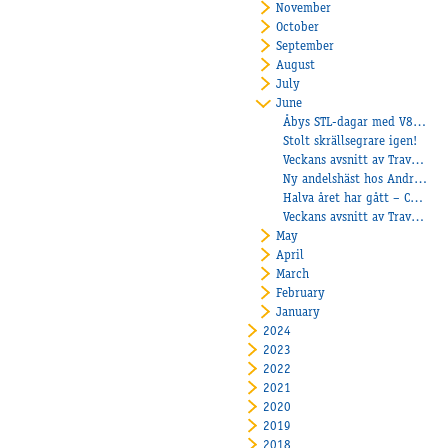
November
October
September
August
July
June
Åbys STL-dagar med V85 under 2026!
Stolt skrällsegrare igen!
Veckans avsnitt av Travtjöt
Ny andelshäst hos André Eklundh
Halva året har gått – Christoffer Eriksson om framgångarna hittills och förväntningarna framåt
Veckans avsnitt av Travtjöt
May
April
March
February
January
2024
2023
2022
2021
2020
2019
2018