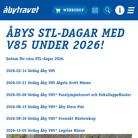
ÅBYS STL-DAGAR MED
Köp biljett
V85 UNDER 2026!
Travprogrammet
Boka ställplats
Datum för våra STL-dagar 2026.
Bra att veta
Restauranger
2026-02-14 lördag Åby V85
Catering by Lyon
2026-03-21 lördag Åby V85 Algots Scott Minne
Hotell nära oss
Nybörjar­guide
2026-05-09 lördag Åby V85* Paralympiatravet och Pokalloppsfinaler
Presentkort
2026-08-15 lördag Åby V85* Åby Stora Pris
Tävlingsdagar
FAQ
2026-09-26 lördag Åby V85* Svenskt Mästerskap
2026-12-05 lördag Åby V85* Legolas Minne