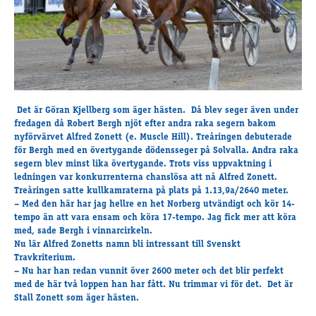
Travkonferens
Exponering & värdskap
Aktiviteter
Hört och hänt
Det är Göran Kjellberg som äger hästen. Då blev seger även under
Tävling
fredagen då Robert Bergh njöt efter andra raka segern bakom
Tävlingsserier
nyförvärvet
Alfred Zonett
(e. Muscle Hill). Treåringen debuterade
Träning och provlopp
för Bergh med en övertygande dödensseger på Solvalla. Andra raka
segern blev minst lika övertygande. Trots viss uppvaktning i
Aktiva
ledningen var konkurrenterna chanslösa att nå Alfred Zonett.
Månadens hästägare 2026
Treåringen satte kullkamraterna på plats på 1.13,9a/2640 meter.
Månadens B-tränare 2026
– Med den här har jag hellre en het Norberg utvändigt och kör 14-
tempo än att vara ensam och köra 17-tempo. Jag fick mer att köra
Euro Classic Trot
med, sade Bergh i vinnarcirkeln.
Andelshästar
Nu lär Alfred Zonetts namn bli intressant till Svenskt
Travkriterium.
– Nu har han redan vunnit över 2600 meter och det blir perfekt
med de här två loppen han har fått. Nu trimmar vi för det. Det är
Åby Stora Pris 2026
Stall Zonett som äger hästen.
Supertorsdag för företag