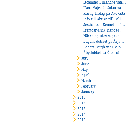
Elcamino Dimanche vann på Örebro!
Hans Majestät Sulan vann lopp!
Härlig tisdag på Axevalla
Info till aktiva till Balltorp!
Jessica och Kenneth bäst på Årjäng!
Framgångsrik måndag!
Märkning utav vagnar på Höglanda
Dagens dubbel på Årjäng för Veijo!
Robert Bergh vann V75
Åbydubbel på Örebro!
July
June
May
April
March
February
January
2017
2016
2015
2014
2013