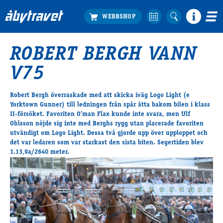
ROBERT BERGH VANN
Köp biljett
V75
Travprogrammet
Boka ställplats
Robert Bergh överraskade med att skicka iväg Logo Light (e
Bra att veta
Yorktown Gunner) till ledningen från spår åtta bakom bilen i klass
Restauranger
II-försöket. Favoriten O’man Flax kunde inte svara, men Ulf
Ohlsson nöjde sig inte med Berghs rygg utan placerade favoriten
Catering by Lyon
utvändigt om Logo Light. Dessa två gjorde upp över upploppet och
Hotell nära oss
det var ledaren som var starkast den sista biten. Segertiden blev
Nybörjar­guide
1.13,9a/2640 meter.
Presentkort
Tävlingsdagar
FAQ