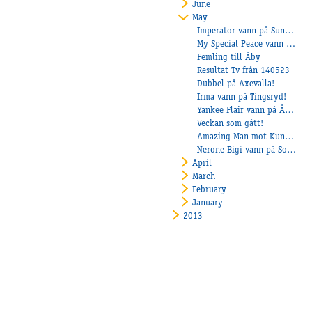
June
May
Imperator vann på Sundbyholm
My Special Peace vann på Årjäng!
Femling till Åby
Resultat Tv från 140523
Dubbel på Axevalla!
Irma vann på Tingsryd!
Yankee Flair vann på Åmål!
Veckan som gått!
Amazing Man mot Kungapokalen
Nerone Bigi vann på Solvalla!
April
March
February
January
2013