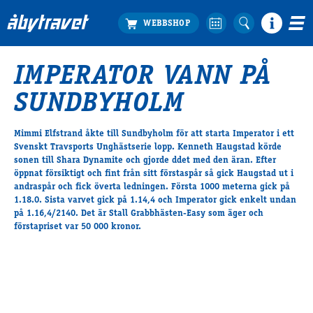
IMPERATOR VANN PÅ
Köp biljett
SUNDBYHOLM
Travprogrammet
Boka ställplats
Mimmi Elfstrand åkte till Sundbyholm för att starta Imperator i ett
Bra att veta
Svenskt Travsports Unghästserie lopp. Kenneth Haugstad körde
Restauranger
sonen till Shara Dynamite och gjorde ddet med den äran. Efter
öppnat försiktigt och fint från sitt förstaspår så gick Haugstad ut i
Catering by Lyon
andraspår och fick överta ledningen. Första 1000 meterna gick på
Hotell nära oss
1.18.0. Sista varvet gick på 1.14,4 och Imperator gick enkelt undan
Nybörjar­guide
på 1.16,4/2140. Det är Stall Grabbhästen-Easy som äger och
förstapriset var 50 000 kronor.
Presentkort
Tävlingsdagar
FAQ