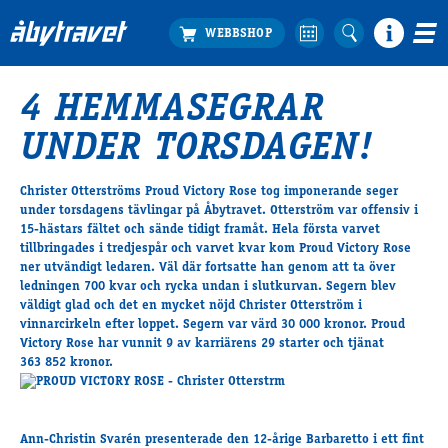
4 HEMMASEGRAR
Köp biljett
UNDER TORSDAGEN!
Travprogrammet
Boka ställplats
Christer Otterströms Proud Victory Rose tog imponerande seger
Bra att veta
under torsdagens tävlingar på Åbytravet. Otterström var offensiv i
Restauranger
15-hästars fältet och sände tidigt framåt. Hela första varvet
tillbringades i tredjespår och varvet kvar kom Proud Victory Rose
Catering by Lyon
ner utvändigt ledaren. Väl där fortsatte han genom att ta över
Hotell nära oss
ledningen 700 kvar och rycka undan i slutkurvan. Segern blev
Nybörjar­guide
väldigt glad och det en mycket nöjd Christer Otterström i
vinnarcirkeln efter loppet. Segern var värd 30 000 kronor. Proud
Presentkort
Victory Rose har vunnit 9 av karriärens 29 starter och tjänat
Tävlingsdagar
363 852 kronor.
FAQ
Ann-Christin Svarén presenterade den 12-årige Barbaretto i ett fint