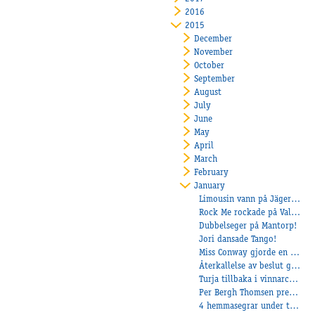
2016
2015
December
November
October
September
August
July
June
May
April
March
February
January
Limousin vann på Jägersro!
Rock Me rockade på Valla!
Dubbelseger på Mantorp!
Jori dansade Tango!
Miss Conway gjorde en fin debut för Sara!
Återkallelse av beslut gällande barfotakörning
Turja tillbaka i vinnarcirkeln!
Per Bergh Thomsen presenterade en fin vinnare!
4 hemmasegrar under torsdagen!