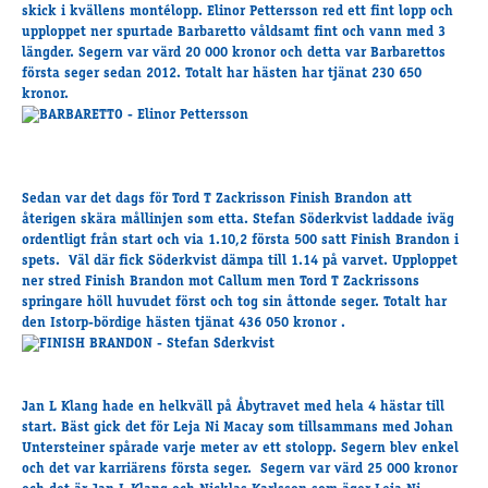
Travkonferens
skick i kvällens montélopp. Elinor Pettersson red ett fint lopp och
upploppet ner spurtade Barbaretto våldsamt fint och vann med 3
Exponering & värdskap
längder. Segern var värd 20 000 kronor och detta var Barbarettos
Aktiviteter
första seger sedan 2012. Totalt har hästen har tjänat 230 650
kronor.
Hört och hänt
Tävling
Sedan var det dags för Tord T Zackrisson Finish Brandon att
Tävlingsserier
återigen skära mållinjen som etta. Stefan Söderkvist laddade iväg
Träning och provlopp
ordentligt från start och via 1.10,2 första 500 satt Finish Brandon i
Aktiva
spets. Väl där fick Söderkvist dämpa till 1.14 på varvet. Upploppet
ner stred Finish Brandon mot Callum men Tord T Zackrissons
Månadens hästägare 2026
springare höll huvudet först och tog sin åttonde seger. Totalt har
Månadens B-tränare 2026
den Istorp-bördige hästen tjänat 436 050 kronor .
Euro Classic Trot
Andelshästar
Jan L Klang hade en helkväll på Åbytravet med hela 4 hästar till
start. Bäst gick det för Leja Ni Macay som tillsammans med Johan
Untersteiner spårade varje meter av ett stolopp. Segern blev enkel
Åby Stora Pris 2026
och det var karriärens första seger. Segern var värd 25 000 kronor
Supertorsdag för företag