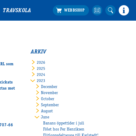
TRAVSKOLA
ARKIV
2026
SRL som
2025
2024
2023
kickats
December
ktas mot
November
October
September
August
June
Banans öppettider i juli
0707-66
Fölet hos Per Henriksen
Elitloppsdeltagare till Karlstedt!