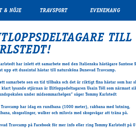
T & NÖJE
TRAVSPORT
EVENEMANG
ITLOPPSDELTAGARE TILL
RLSTEDT!
rlstedt har inlett ett samarbete med den Italienska hästägare Santese 
tat upp ett dussintal hästar till natursköna Dunevad Travcamp.
 ett samarbete sen en tid tillbaka och det är riktigt fina hästar som har s
 klart lysande stjärnan är Elitloppsdeltagaren Usain Töll som närmast si
undspokalen under midsommarhelgen” säger Tommy Karlstedt
Travcamp har idag en rundbana (1000 meter), rakbana med lutning,
bana, skogsslingor, walker och milsvis med skogsvägar att träna på.
evad Travcamp
på Facebook för mer info eller ring Tommy Karlstedt på 