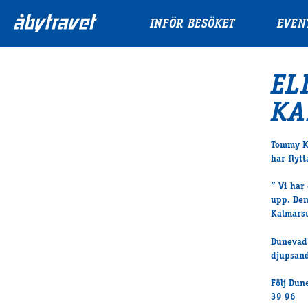
INFÖR BESÖKET
EVEN
EL
KA
Tommy Ka
har flyt
” Vi har
upp. Den
Kalmars
Dunevad 
djupsand
Följ
Dun
39 96