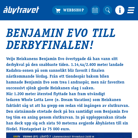
BENJAMIN EVO TILL
Köp biljett
DERBYFINALEN!
Travprogrammet
Boka ställplats
Veijo Heiskanens Benjamin Evo övertygade då han vann sitt
Bra att veta
derbykval på den snabbaste tiden. 1.14,4a/2.600 meter landade
Restauranger
Kadabra-sonen på som sannolikt blir favorit i finalen
nästkommande lördag. Från ett tiondespår bakom bilen
Catering by Lyon
hamnade
Benjamin Evo
som trea i andraspår, men när favoriten
Hotell nära oss
successivt sjönk gjorde Heiskanen slag i saken.
Nybörjar­guide
När 1.200 meter återstod flyttade han fram utvändigt
ledaren
Whole Lotta Love
(e. Dream Vacation) som Heiskanen
Presentkort
faktiskt såg ut att ha grepp om redan vid ingången av slutkurvan.
Tävlingsdagar
Den sistnämnde stretade dock på bra samtidigt som Benjamin Evo
tog töm en aning genom slutkurvan. In på upploppsrakan rätade
FAQ
han dock upp sig och sista 50 meterna avgjorde Åbyhästen till sin
fördel. Förstapriset är 75 000 euro.