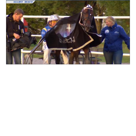
Travkonferens
Exponering & värdskap
Aktiviteter
Hört och hänt
Tävling
Tävlingsserier
Träning och provlopp
Aktiva
Månadens hästägare 2026
Månadens B-tränare 2026
Euro Classic Trot
Andelshästar
Åby Stora Pris 2026
Supertorsdag för företag