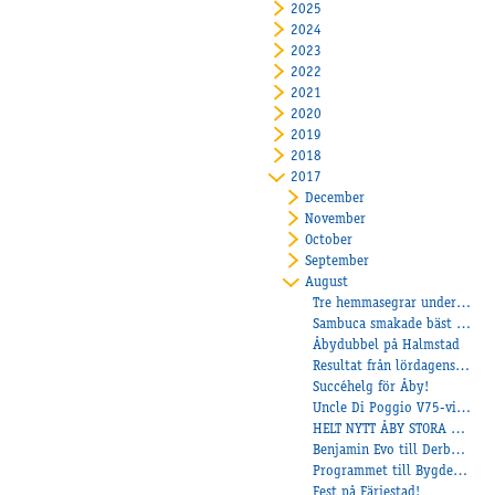
2025
2024
2023
2022
2021
2020
2019
2018
2017
December
November
October
September
August
Tre hemmasegrar under onsdagkvällen
Sambuca smakade bäst på Axevalla!
Åbydubbel på Halmstad
Resultat från lördagens Bygdetrav!
Succéhelg för Åby!
Uncle Di Poggio V75-vinnare!
HELT NYTT ÅBY STORA PRIS
Benjamin Evo till Derbyfinalen!
Programmet till Bygdetravet 170826
Fest på Färjestad!