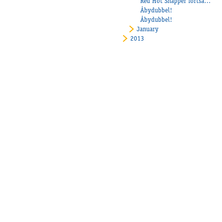
Red Hot Snapper fortsätter vinna!
Åbydubbel!
Åbydubbel!
January
2013