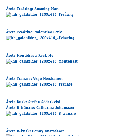
Travkonferens
Årets Treåring
: Amazing Man
Exponering & värdskap
Aktiviteter
Årets Tvååring
: Valentino Strix
Hört och hänt
Tävling
Årets Montéhäst
: Rock Me
Tävlingsserier
Träning och provlopp
Aktiva
Årets Tränare
: Veijo Heiskanen
Månadens hästägare 2026
Månadens B-tränare 2026
Euro Classic Trot
Årets Kusk
: Stefan Söderkvist
Andelshästar
Årets B-tränare
: Catharina Johansson
Åby Stora Pris 2026
Årets B-kusk
: Conny Gustafsson
Supertorsdag för företag