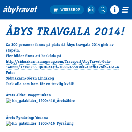
ÅBYS TRAVGALA 2014!
Köp biljett
Travprogrammet
Ca 300 personer fanns på plats då Åbys travgala 2014 gick av
stapeln.
Boka ställplats
Fler bilder finns att beskåda på
Bra att veta
http://sidmakarn.smugmug.com/Travsport/AbyTravet-Gala-
Restauranger
140222/37198255_QGMGtX#!i=3088245583&k=sBcfbXV&lb=1&s=A
Foto:
Catering by Lyon
Sidmakarn/Göran Lindskog
Hotell nära oss
Tack alla som kom för en trevlig kväll!
Nybörjar­guide
Årets Äldre
: Raggmunken
Presentkort
Tävlingsdagar
FAQ
Årets Fyraåring
: Youana