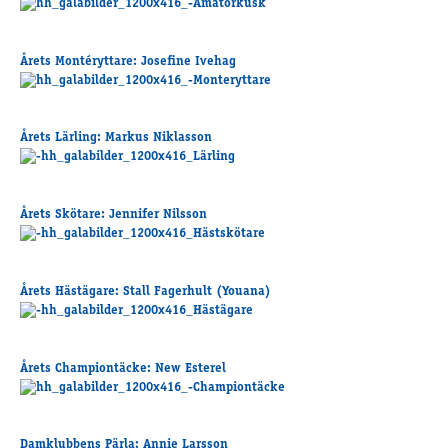
Supertorsdag
Ponnytravtävlingar
Årets Montéryttare
: Josefine Ivehag
Ridsport
Årets Lärling
: Markus Niklasson
Om travskolan
Samarbetspartners
Licenskurser
Årets Skötare
: Jennifer Nilsson
Kursutbud och Aktiviteter
Ungdoms­stipendium
Årets Hästägare
: Stall Fagerhult (Youana)
Ledningsgrupp
Kontakt
Årets Championtäcke
: New Esterel
Styrelsen
Åby Trav­sällskap
Intresseföreningar
Damklubbens Pärla
: Annie Larsson
Press