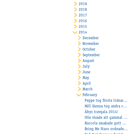
2019
2018
2017
2016
2015
2014
December
November
October
September
August
July
June
May
April
March
February
Peppe tog första tränarsegern!
Mill Sienna tog andra raka segern på Halmstad.
Åbys travgala 2014!
Olle visade att gammal är äldst!
Ruccola smakade gott på lunchen!
Bring Me Staro ordnade Moas första seger!