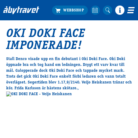
OKI DOKI FACE
Köp biljett
IMPONERADE!
Travprogrammet
Boka ställplats
Stall Denco visade upp en fin debutant i Oki Doki Face. Oki Doki
Bra att veta
öppnade bra och tog hand om ledningen. Drygt ett varv kvar till
Restauranger
mål. Galopperade dock Oki Doki Face och tappade mycket mark.
Trots det gick Oki Doki Face enkelt förbi ledaren och vann totalt
Catering by Lyon
överlägset. Segertiden blev 1.17,9/2140. Veijo Heiskanen tränar och
Hotell nära oss
kör. Frida Karlsson är hästens skötare.,
Nybörjar­guide
Presentkort
Tävlingsdagar
FAQ