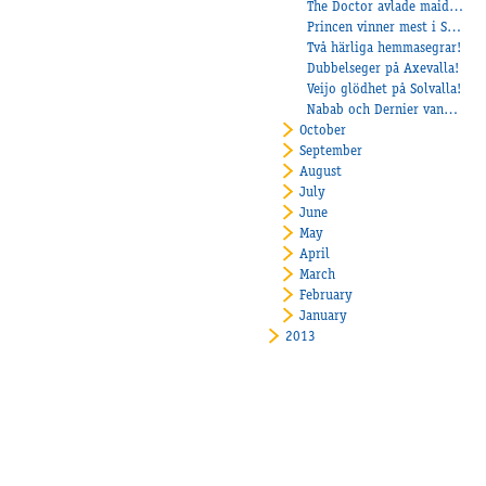
The Doctor avlade maiden!
Princen vinner mest i Sverige!
Två härliga hemmasegrar!
Dubbelseger på Axevalla!
Veijo glödhet på Solvalla!
Nabab och Dernier vann V64-lopp!
October
September
August
July
June
May
April
March
February
January
2013