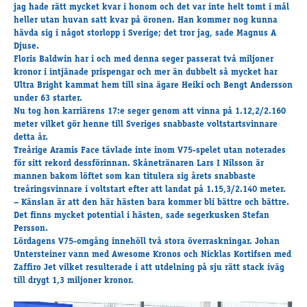
Travkonferens
jag hade rätt mycket kvar i honom och det var inte helt tomt i mål
heller utan huvan satt kvar på öronen. Han kommer nog kunna
Exponering & värdskap
hävda sig i något storlopp i Sverige; det tror jag, sade Magnus A
Aktiviteter
Djuse.
Floris Baldwin har i och med denna seger passerat två miljoner
kronor i intjänade prispengar och mer än dubbelt så mycket har
Ultra Bright kammat hem till sina ägare Heiki och Bengt Andersson
Hört och hänt
under 63 starter.
Tävling
Nu tog hon karriärens 17:e seger genom att vinna på 1.12,2/2.160
meter vilket gör henne till Sveriges snabbaste voltstartsvinnare
Tävlingsserier
detta år.
Träning och provlopp
Treårige Aramis Face tävlade inte inom V75-spelet utan noterades
Aktiva
för sitt rekord dessförinnan. Skånetränaren Lars I Nilsson är
mannen bakom löftet som kan titulera sig årets snabbaste
Månadens hästägare 2026
treåringsvinnare i voltstart efter att landat på 1.15,3/2.140 meter.
Månadens B-tränare 2026
– Känslan är att den här hästen bara kommer bli bättre och bättre.
Euro Classic Trot
Det finns mycket potential i hästen, sade segerkusken Stefan
Persson.
Andelshästar
Lördagens V75-omgång innehöll två stora överraskningar. Johan
Untersteiner vann med Awesome Kronos och Nicklas Kortifsen med
Zaffiro Jet vilket resulterade i att utdelning på sju rätt stack iväg
till drygt 1,3 miljoner kronor.
Åby Stora Pris 2026
Supertorsdag för företag