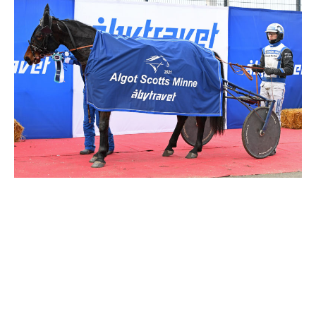
Supertorsdag
Ponnytravtävlingar
Ridsport
Om travskolan
Samarbetspartners
Licenskurser
Kursutbud och Aktiviteter
Ungdoms­stipendium
Ledningsgrupp
Kontakt
Styrelsen
Åby Trav­sällskap
Intresseföreningar
Press