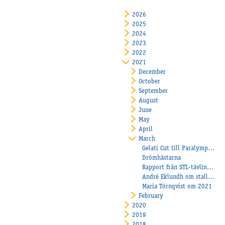
2026
2025
2024
2023
2022
2021
December
October
September
August
June
May
April
March
Gelati Cut till Paralympiatravets Final!
Drömhästarna
Rapport från STL-tävlingar 6 Mars
André Eklundh om stallets treåringar
Maria Törnqvist om 2021
February
2020
2019