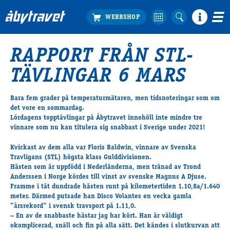
RAPPORT FRÅN STL-
Köp biljett
TÄVLINGAR 6 MARS
Travprogrammet
Boka ställplats
Bara fem grader på temperaturmätaren, men tidsnoteringar som om
Bra att veta
det vore en sommardag.
Restauranger
Lördagens topptävlingar på Åbytravet innehöll inte mindre tre
vinnare som nu kan titulera sig snabbast i Sverige under 2021!
Catering by Lyon
Hotell nära oss
Kvickast av dem alla var Floris Baldwin, vinnare av Svenska
Nybörjar­guide
Travligans (STL) högsta klass Gulddivisionen.
Hästen som är uppfödd i Nederländerna, men tränad av Trond
Presentkort
Anderssen i Norge kördes till vinst av svenske Magnus A Djuse.
Tävlingsdagar
Framme i tät dundrade hästen runt på kilometertiden 1.10,8a/1.640
meter. Därmed putsade han Disco Volantes en vecka gamla
FAQ
”årsrekord” i svensk travsport på 1.11,0.
– En av de snabbaste hästar jag har kört. Han är väldigt
okomplicerad, snäll och fin på alla sätt. Det kändes i slutkurvan att