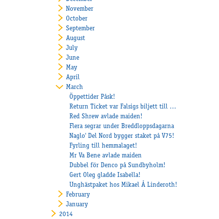
November
October
September
August
July
June
May
April
March
Öppettider Påsk!
Return Ticket var Falsigs biljett till vinnarcirkeln!
Red Shrew avlade maiden!
Flera segrar under Breddloppsdagarna
Naglo' Del Nord bygger staket på V75!
Fyrling till hemmalaget!
Mr Va Bene avlade maiden
Dubbel för Denco på Sundbyholm!
Gert Oleg gladde Isabella!
Unghästpaket hos Mikael Å Linderoth!
February
January
2014