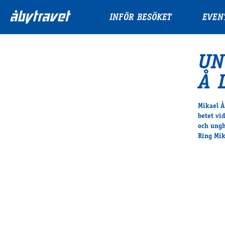
INFÖR BESÖKET
EVEN
UN
Å 
Mikael Å
betet vi
och ungh
Ring Mi