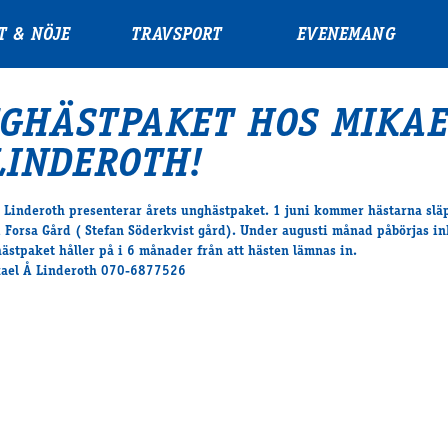
T & NÖJE
TRAVSPORT
EVENEMANG
GHÄSTPAKET HOS MIKAE
LINDEROTH!
 Linderoth presenterar årets unghästpaket. 1 juni kommer hästarna slä
d Forsa Gård ( Stefan Söderkvist gård). Under augusti månad påbörjas i
ästpaket håller på i 6 månader från att hästen lämnas in.
kael Å Linderoth 070-6877526