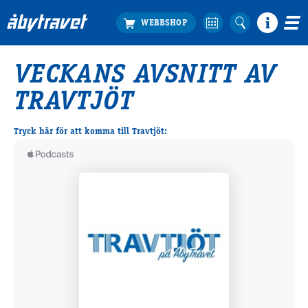
VECKANS AVSNITT AV
Köp biljett
TRAVTJÖT
Travprogrammet
Boka ställplats
Tryck här för att komma till Travtjöt:
Bra att veta
Restauranger
Catering by Lyon
Hotell nära oss
Nybörjar­guide
Presentkort
Tävlingsdagar
FAQ