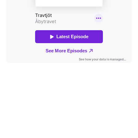
Travkonferens
Exponering & värdskap
Aktiviteter
Hört och hänt
Tävling
Tävlingsserier
Träning och provlopp
Aktiva
Månadens hästägare 2026
Månadens B-tränare 2026
Euro Classic Trot
Andelshästar
Åby Stora Pris 2026
Supertorsdag för företag