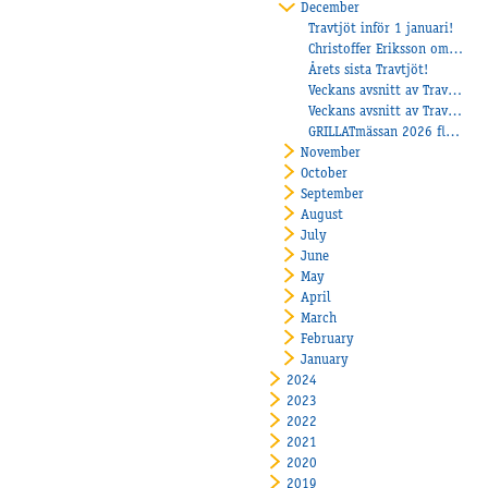
December
Travtjöt inför 1 januari!
Christoffer Eriksson om succéåret 2025!
Årets sista Travtjöt!
Veckans avsnitt av Travtjöt
Veckans avsnitt av Travtjöt
GRILLATmässan 2026 flyttar till Åby Arena – tillsammans med Paralympiatravet skapas årets hetaste folkfest!
November
October
September
August
July
June
May
April
March
February
January
2024
2023
2022
2021
2020
2019