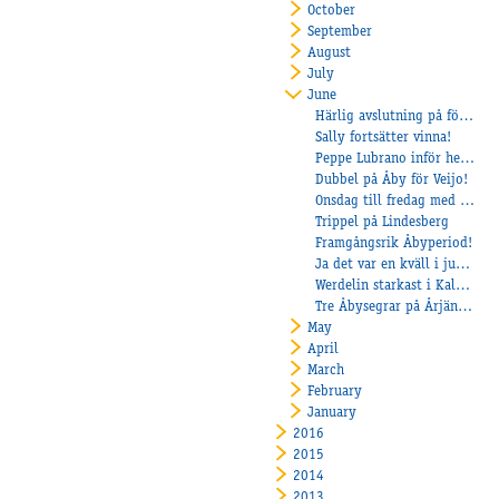
October
September
August
July
June
Härlig avslutning på första halvåret!
Sally fortsätter vinna!
Peppe Lubrano inför helgens E3-final med Al's Espresious
Dubbel på Åby för Veijo!
Onsdag till fredag med fina framgångar!
Trippel på Lindesberg
Framgångsrik Åbyperiod!
Ja det var en kväll i juni….
Werdelin starkast i Kalmarsmontéfinal
Tre Åbysegrar på Årjängstravet!
May
April
March
February
January
2016
2015
2014
2013