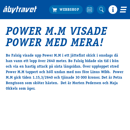
POWER M.M VISADE
Köp biljett
POWER MED MERA!
Travprogrammet
Boka ställplats
Bo Falsig visade upp Power M.M i ett jättefint skick i onsdags då
Bra att veta
han vann ett lopp över 2640 meter. Bo Falsig bidade sin tid i kön
Restauranger
och via en hastig attack på sista långsidan. Över upploppet stred
Power M.M tappert och höll undan med nos före Linus Wibb. Power
Catering by Lyon
M.M gick tiden 1.15,3/2640 och tjänade 30 000 kronor. Det är Petra
Hotell nära oss
Bengtsson som sköter hästen. Det är Morten Pedersen och Maja
Nybörjar­guide
Okkels som äger.
Presentkort
Tävlingsdagar
FAQ