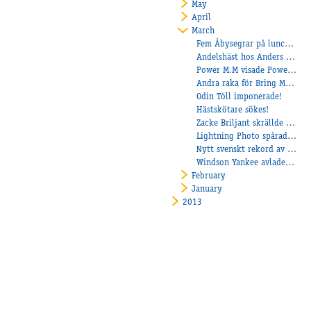
May
April
March
Fem Åbysegrar på lunchen!
Andelshäst hos Anders Christiansson
Power M.M visade Power med mera!
Andra raka för Bring Me Staro!
Odin Töll imponerade!
Hästskötare sökes!
Zacke Briljant skrällde på Axevalla!
Lightning Photo spårade runt om!
Nytt svenskt rekord av Daryl Boko!
Windson Yankee avlade maiden!
February
January
2013