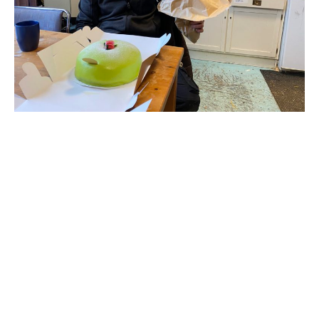
Travkonferens
Exponering & värdskap
Aktiviteter
Hört och hänt
Tävling
Tävlingsserier
Träning och provlopp
Aktiva
Månadens hästägare 2026
Månadens B-tränare 2026
Euro Classic Trot
Andelshästar
Åby Stora Pris 2026
Supertorsdag för företag