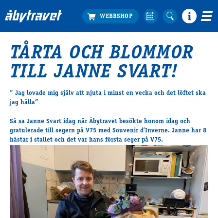
TÅRTA OCH BLOMMOR
Köp biljett
TILL JANNE SVART!
Travprogrammet
Boka ställplats
” Jag lovade mig själv att njuta i minst en vecka och det löftet ska
Bra att veta
jag hålla”
Restauranger
Så sa Janne Svart idag när Åbytravet besökte honom idag och
Catering by Lyon
gratulerade till segern på V75 med Souvenir d’Inverne. Janne har 8
Hotell nära oss
hästar i stallet och det var hans första seger på V75.
Nybörjar­guide
Presentkort
Tävlingsdagar
FAQ