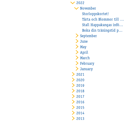
2022
November
Storloppskortet!
Tårta och Blommor till Janne Svart!
Stall Happakangas inför Sundbyholms storhelg
Boka din träningstid på Åbytravet
September
June
May
April
March
February
January
2021
2020
2019
2018
2017
2016
2015
2014
2013