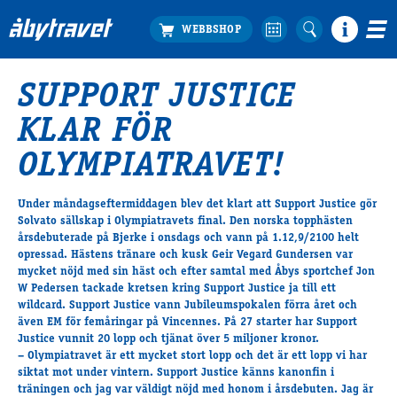
SUPPORT JUSTICE
Köp biljett
KLAR FÖR
Travprogrammet
Boka ställplats
OLYMPIATRAVET!
Bra att veta
Restauranger
Under måndagseftermiddagen blev det klart att Support Justice gör
Solvato sällskap i Olympiatravets final. Den norska topphästen
Catering by Lyon
årsdebuterade på Bjerke i onsdags och vann på 1.12,9/2100 helt
Hotell nära oss
opressad. Hästens tränare och kusk Geir Vegard Gundersen var
Nybörjar­guide
mycket nöjd med sin häst och efter samtal med Åbys sportchef Jon
W Pedersen tackade kretsen kring Support Justice ja till ett
Presentkort
wildcard. Support Justice vann Jubileumspokalen förra året och
Tävlingsdagar
även EM för femåringar på Vincennes. På 27 starter har Support
Justice vunnit 20 lopp och tjänat över 5 miljoner kronor.
FAQ
– Olympiatravet är ett mycket stort lopp och det är ett lopp vi har
siktat mot under vintern. Support Justice känns kanonfin i
träningen och jag var väldigt nöjd med honom i årsdebuten. Jag är