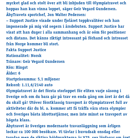
Travkonferens
mycket glad och stolt över att bli inbjuden till Olympiatravet och
hoppas han kan vinna loppet, säger Geir Vegard Gundersen.
Exponering & värdskap
ÅbyTravets sportchef, Jon Walter Pedersen:
Aktiviteter
– Support Justice visade under fjolåret toppkvalitéer och han
imponerade på mig vid segern i årsdebuten. Support Justice har
visat att han duger i alla sammanhang och är oöm för positioner
och distans. Det känns riktigt intressant på förhand och intresset
Hört och hänt
från Norge kommer bli stort.
Tävling
Fakta Support Justice
Nationalitet: Norsk
Tävlingsserier
Tränare: Geir Vegard Gundersen
Träning och provlopp
Kön: Hingst
Aktiva
Ålder: 6
Startprissumma: 5,1 miljoner
Månadens hästägare 2026
Rekord: 1.11,6/2140 auto
Månadens B-tränare 2026
Olympiatravet är det första storloppet för eliten varje säsong i
Euro Classic Trot
Sverige och om du bara går på trav en enda gång om året är det då
du skall gå! Utöver förstklassig travsport är Olympiatravet full av
Andelshästar
aktiviteter där du bl. a. kommer att få träffa våra stora olympier
och Sveriges bästa idrottsstjärnor, men inte minst se travsport av
högsta klass.
Åbytravet är Sveriges modernaste travanläggning som årligen
Åby Stora Pris 2026
lockar ca 100 000 besökare. Vi tävlar i huvudsak onsdag eller
Supertorsdag för företag