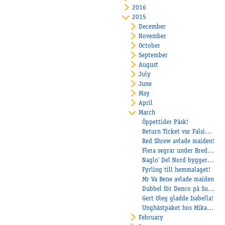
2016
2015
December
November
October
September
August
July
June
May
April
March
Öppettider Påsk!
Return Ticket var Falsigs biljett till vinnarcirkeln!
Red Shrew avlade maiden!
Flera segrar under Breddloppsdagarna
Naglo' Del Nord bygger staket på V75!
Fyrling till hemmalaget!
Mr Va Bene avlade maiden
Dubbel för Denco på Sundbyholm!
Gert Oleg gladde Isabella!
Unghästpaket hos Mikael Å Linderoth!
February