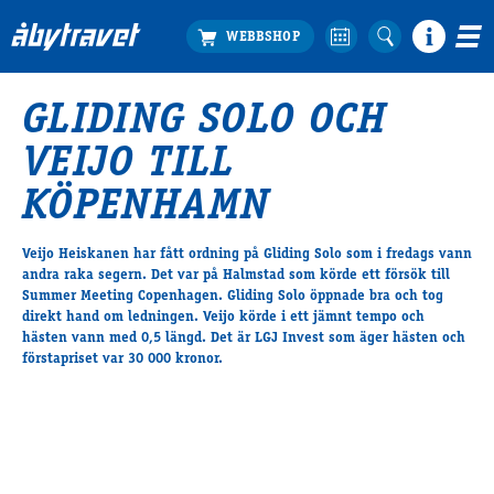
GLIDING SOLO OCH
Köp biljett
VEIJO TILL
Travprogrammet
Boka ställplats
KÖPENHAMN
Bra att veta
Restauranger
Veijo Heiskanen har fått ordning på Gliding Solo som i fredags vann
andra raka segern. Det var på Halmstad som körde ett försök till
Catering by Lyon
Summer Meeting Copenhagen. Gliding Solo öppnade bra och tog
Hotell nära oss
direkt hand om ledningen. Veijo körde i ett jämnt tempo och
Nybörjar­guide
hästen vann med 0,5 längd. Det är LGJ Invest som äger hästen och
förstapriset var 30 000 kronor.
Presentkort
Tävlingsdagar
FAQ