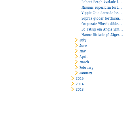
Robert Bergh kvalade in 3 hästar när det uttagningslopp till Svenskt Travderby och Stoderbyt!
Mimmis superform fortsätter!
Yippie Chic dansade hem diamanter!
Sophia glöder fortfarande!
Corporate Wheels dödensvann debuten!
Bo Falsig om Angie Simoni som ska starta i Danska Stoderbyt
Manne flirtade på Jägersro!
July
June
May
April
March
February
January
2015
2014
2013