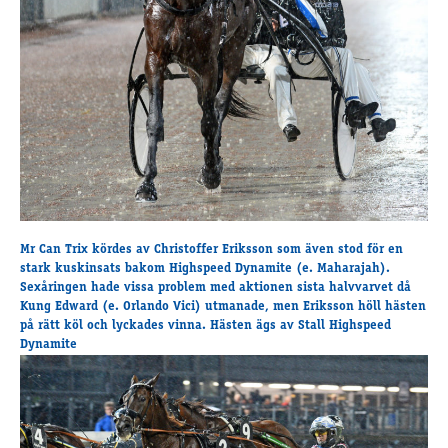
Travkonferens
Exponering & värdskap
Aktiviteter
Hört och hänt
Tävling
Tävlingsserier
Träning och provlopp
Aktiva
Mr Can Trix kördes av Christoffer Eriksson som även stod för en
Månadens hästägare 2026
stark kuskinsats bakom
Highspeed Dynamite
(e. Maharajah).
Sexåringen hade vissa problem med aktionen sista halvvarvet då
Månadens B-tränare 2026
Kung Edward (e. Orlando Vici) utmanade, men Eriksson höll hästen
Euro Classic Trot
på rätt köl och lyckades vinna. Hästen ägs av Stall Highspeed
Andelshästar
Dynamite
Åby Stora Pris 2026
Supertorsdag för företag