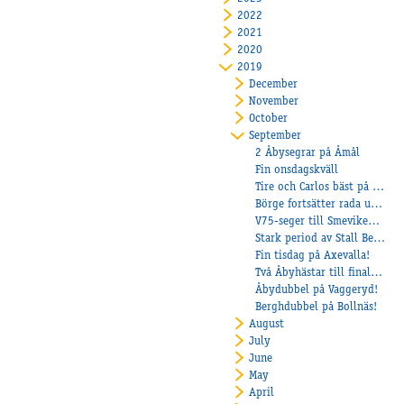
2022
2021
2020
2019
December
November
October
September
2 Åbysegrar på Åmål
Fin onsdagskväll
Tire och Carlos bäst på Axevalla!
Börge fortsätter rada upp segrarna
V75-seger till Smevikens Cruiser
Stark period av Stall Bergh
Fin tisdag på Axevalla!
Två Åbyhästar till final i Kriteriet!
Åbydubbel på Vaggeryd!
Berghdubbel på Bollnäs!
August
July
June
May
April