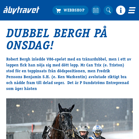
DUBBEL BERGH PÅ
Köp biljett
ONSDAG!
Travprogrammet
Boka ställplats
Robert Bergh inledde V86-spelet med en tränardubbel, men i ett av
Bra att veta
loppen fick han nöja sig med dött lopp.
Mr Can Trix
(e. Trixton)
Restauranger
stod för en toppinsats från dödspositionen, men Fredrik
Perssons
Benjamin S.H.
(e. Ken Warkentin) avslutade riktigt bra
Catering by Lyon
och nådde fram till delad seger. Det är P Sundströms Entreprenad
Hotell nära oss
som äger hästen
Nybörjar­guide
Presentkort
Tävlingsdagar
FAQ