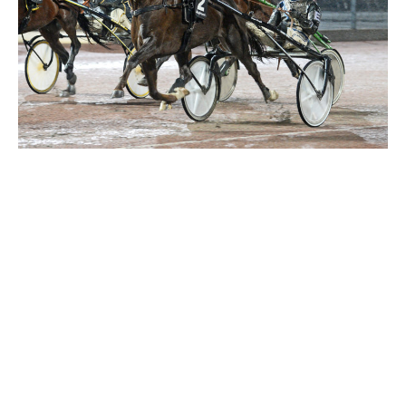
Supertorsdag
Ponnytravtävlingar
Ridsport
Om travskolan
Samarbetspartners
Licenskurser
Kursutbud och Aktiviteter
Ungdoms­stipendium
Ledningsgrupp
Kontakt
Styrelsen
Åby Trav­sällskap
Intresseföreningar
Press