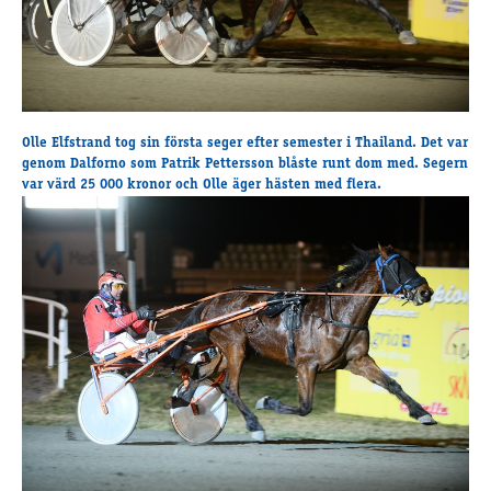
Travkonferens
Exponering & värdskap
Aktiviteter
Olle Elfstrand tog sin första seger efter semester i Thailand. Det var
Hört och hänt
genom Dalforno som Patrik Pettersson blåste runt dom med. Segern
Tävling
var värd 25 000 kronor och Olle äger hästen med flera.
Tävlingsserier
Träning och provlopp
Aktiva
Månadens hästägare 2026
Månadens B-tränare 2026
Euro Classic Trot
Andelshästar
Åby Stora Pris 2026
Supertorsdag för företag