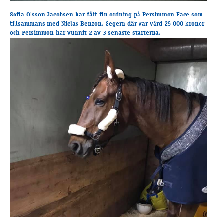
Supertorsdag
Sofia Olsson Jacobsen har fått fin ordning på Persimmon Face som
Ponnytravtävlingar
tillsammans med Niclas Benzon. Segern där var värd 25 000 kronor
Ridsport
och Persimmon har vunnit 2 av 3 senaste starterna.
Om travskolan
Samarbetspartners
Licenskurser
Kursutbud och Aktiviteter
Ungdoms­stipendium
Ledningsgrupp
Kontakt
Styrelsen
Åby Trav­sällskap
Intresseföreningar
Press