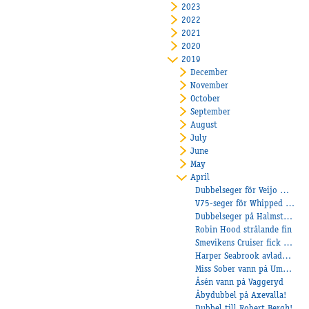
2023
2022
2021
2020
2019
December
November
October
September
August
July
June
May
April
Dubbelseger för Veijo Heiskanen på Heiskanen
V75-seger för Whipped Eggs!
Dubbelseger på Halmstad!
Robin Hood strålande fin
Smevikens Cruiser fick äntligen vinna
Harper Seabrook avlade maiden!
Miss Sober vann på Umeåker
Åsén vann på Vaggeryd
Åbydubbel på Axevalla!