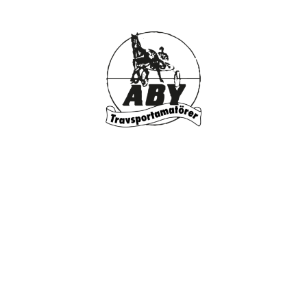
Supertorsdag
Ponnytravtävlingar
Ridsport
Om travskolan
Samarbetspartners
Licenskurser
Kursutbud och Aktiviteter
Ungdoms­stipendium
Ledningsgrupp
Kontakt
Styrelsen
Åby Trav­sällskap
Intresseföreningar
Press