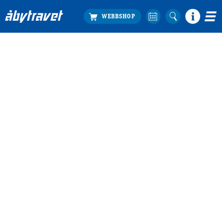
Köp biljett
Travprogrammet
Boka ställplats
Bra att veta
Restauranger
Catering by Lyon
Hotell nära oss
Nybörjar­guide
Presentkort
Tävlingsdagar
FAQ