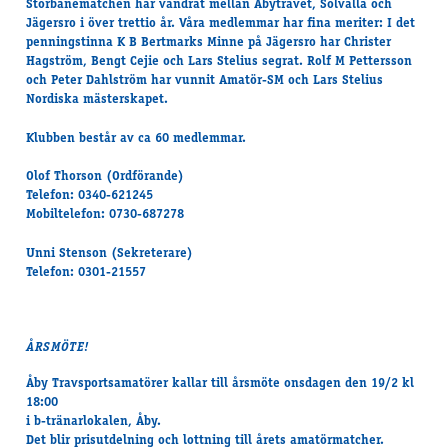
Storbanematchen har vandrat mellan Åbytravet, Solvalla och
Jägersro i över trettio år. Våra medlemmar har fina meriter: I det
penningstinna K B Bertmarks Minne på Jägersro har Christer
Hagström, Bengt Cejie och Lars Stelius segrat. Rolf M Pettersson
och Peter Dahlström har vunnit Amatör-SM och Lars Stelius
Nordiska mästerskapet.
Klubben består av ca 60 medlemmar.
Olof Thorson (Ordförande)
Telefon: 0340-621245
Mobiltelefon: 0730-687278
Unni Stenson (Sekreterare)
Telefon: 0301-21557
ÅRSMÖTE!
Åby Travsportsamatörer kallar till årsmöte onsdagen den 19/2 kl
18:00
i b-tränarlokalen, Åby.
Det blir prisutdelning och lottning till årets amatörmatcher.