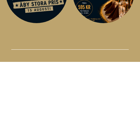
KONTAKTA OSS
Åby Travsällskap
Åby Arenaväg 8A
431 62 Mölndal
031 - 706 66 00
info@aby.travsport.se