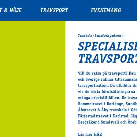
T & NÖJE
TRAVSPORT
EVENEMANG
Travskola
›
Samarbetspartners
›
SPECIALIS
TRAVSPOR
Vill du satsa på travsport? Den
och Sverige räknas tillsamman
travsportnation. Du utbildar d
vis de bästa förutsättningarna
många arbetstillfällen. De tra
Rommetravet i Borlänge, Sundby
Åbytravet & Åby travskola i Gö
Färjestadstravet i Karlstad, Jä
Bergsåker i Sundsvall och Öreb
Läs mer
HÄR