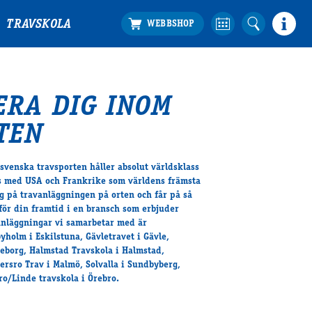
TRAVSKOLA
ERA DIG INOM
TEN
 svenska travsporten håller absolut världsklass
s med USA och Frankrike som världens främsta
ig på travanläggningen på orten och får på så
 för din framtid i en bransch som erbjuder
vanläggningar vi samarbetar med är
holm i Eskilstuna, Gävletravet i Gävle,
teborg, Halmstad Travskola i Halmstad,
gersro Trav i Malmö, Solvalla i Sundbyberg,
ro/Linde travskola i Örebro.