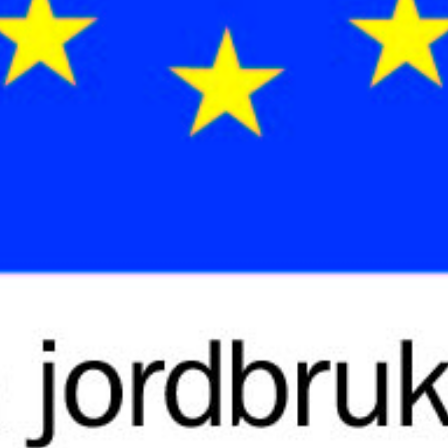
Supertorsdag
Ponnytravtävlingar
Ridsport
Om travskolan
Samarbetspartners
Licenskurser
Kursutbud och Aktiviteter
Ungdoms­stipendium
Ledningsgrupp
Kontakt
Styrelsen
Åby Trav­sällskap
Intresseföreningar
Press