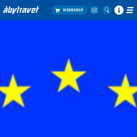
Köp biljett
Travprogrammet
Boka ställplats
Bra att veta
Restauranger
Catering by Lyon
Hotell nära oss
Nybörjar­guide
Presentkort
Tävlingsdagar
FAQ