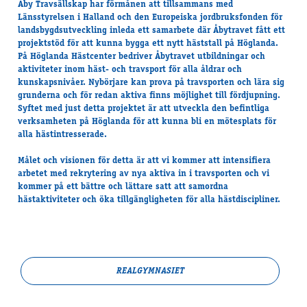
Åby Travsällskap har förmånen att tillsammans med
Länsstyrelsen i Halland och den Europeiska jordbruksfonden för
landsbygdsutveckling inleda ett samarbete där Åbytravet fått ett
projektstöd för att kunna bygga ett nytt häststall på Höglanda.
På Höglanda Hästcenter bedriver Åbytravet utbildningar och
aktiviteter inom häst- och travsport för alla åldrar och
kunskapsnivåer. Nybörjare kan prova på travsporten och lära sig
grunderna och för redan aktiva finns möjlighet till fördjupning.
Syftet med just detta projektet är att utveckla den befintliga
verksamheten på Höglanda för att kunna bli en mötesplats för
alla hästintresserade.
Målet och visionen för detta är att vi kommer att intensifiera
arbetet med rekrytering av nya aktiva in i travsporten och vi
kommer på ett bättre och lättare satt att samordna
hästaktiviteter och öka tillgängligheten för alla hästdiscipliner.
REALGYMNASIET