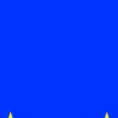
Travkonferens
Exponering & värdskap
Aktiviteter
Hört och hänt
Tävling
Tävlingsserier
Träning och provlopp
Aktiva
Månadens hästägare 2026
Månadens B-tränare 2026
Euro Classic Trot
Andelshästar
Åby Stora Pris 2026
Supertorsdag för företag