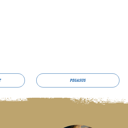
T
PEGASUS