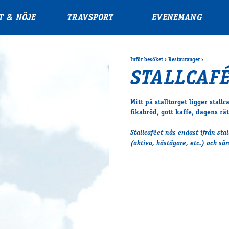
T & NÖJE
TRAVSPORT
EVENEMANG
Inför besöket
›
Restauranger
›
STALLCAF
Mitt på stalltorget ligger stallc
fikabröd, gott kaffe, dagens rät
Stallcaféet nås endast ifrån sta
(aktiva, hästägare, etc.) och särs