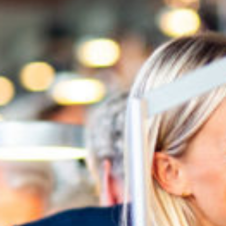
Travkonferens
Exponering & värdskap
Aktiviteter
Hört och hänt
Tävling
Tävlingsserier
Träning och provlopp
Aktiva
Månadens hästägare 2026
Månadens B-tränare 2026
Euro Classic Trot
Andelshästar
Åby Stora Pris 2026
Supertorsdag för företag