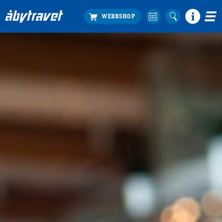
Köp biljett
Travprogrammet
Boka ställplats
Bra att veta
Restauranger
Catering by Lyon
Hotell nära oss
Nybörjar­guide
Presentkort
Tävlingsdagar
FAQ