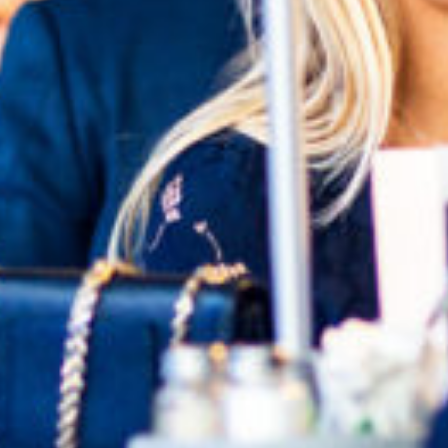
Supertorsdag
Ponnytravtävlingar
Ridsport
Om travskolan
Samarbetspartners
Licenskurser
Kursutbud och Aktiviteter
Ungdoms­stipendium
Ledningsgrupp
Kontakt
Styrelsen
Åby Trav­sällskap
Intresseföreningar
Press