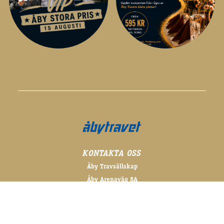
KONTAKTA OSS
Åby Travsällskap
Åby Arenaväg 8A
431 62 Mölndal
031 - 706 66 00