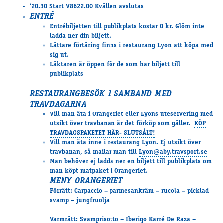
Travkonferens
‘20.30 Start V8622.00 Kvällen avslutas
ENTRÉ
Exponering & värdskap
Entrébiljetten till publikplats kostar 0 kr. Glöm inte
Aktiviteter
ladda ner din biljett.
Lättare förtäring finns i restaurang Lyon att köpa med
sig ut.
Läktaren är öppen för de som har biljett till
Hört och hänt
publikplats
Tävling
Tävlingsserier
RESTAURANGBESÖK I SAMBAND MED
TRAVDAGARNA
Träning och provlopp
Vill man äta i Orangeriet eller Lyons uteservering med
Aktiva
utsikt över travbanan är det förköp som gäller.
KÖP
Månadens hästägare 2026
TRAVDAGSPAKETET HÄR- SLUTSÅLT!
Vill man äta inne i restaurang Lyon. Ej utsikt över
Månadens B-tränare 2026
travbanan, så mailar man till
Lyon@aby.travsport.se
Euro Classic Trot
Man behöver ej ladda ner en biljett till publikplats om
Andelshästar
man köpt matpaket i Orangeriet.
MENY ORANGERIET
Förrätt: Carpaccio – parmesankräm – rucola – picklad
svamp – jungfruolja
Åby Stora Pris 2026
Supertorsdag för företag
Varmrätt: Svamprisotto – Iberiqo Karré De Raza –