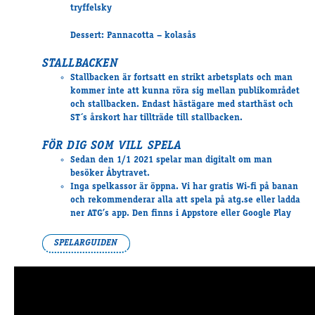
tryffelsky
Supertorsdag
Ponnytravtävlingar
Dessert: Pannacotta – kolasås
Ridsport
STALLBACKEN
Stallbacken är fortsatt en strikt arbetsplats och man
kommer
inte att kunna röra sig
mellan publikområdet
Om travskolan
och stallbacken. Endast hästägare med starthäst och
Samarbetspartners
ST´s årskort har tillträde till stallbacken.
Licenskurser
FÖR DIG SOM VILL SPELA
Kursutbud och Aktiviteter
Sedan den 1/1 2021 spelar man digitalt om man
Ungdoms­stipendium
besöker Åbytravet.
Inga spelkassor
är öppna. Vi har gratis Wi-fi på banan
och rekommenderar alla att spela på atg.se eller ladda
ner ATG’s app. Den finns i Appstore eller Google Play
Ledningsgrupp
Kontakt
SPELARGUIDEN
Styrelsen
Åby Trav­sällskap
Intresseföreningar
Press