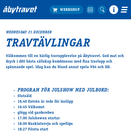
WEDNESDAY 21 DECEMBER
Köp biljett
TRAVTÄVLINGAR
Travprogrammet
Boka ställplats
Välkommen till en härlig travupplevelse på Åbytravet. God mat och
Bra att veta
dryck i ditt bästa sällskap kombineras med fina travlopp och
Restauranger
spännande spel. Idag kan du bland annat spela V64 och DD.
Catering by Lyon
Hotell nära oss
PROGRAM FÖR JULSHOW MED JULBORD:
Nybörjar­guide
Slutsåld
Presentkort
16.40 Entrén är redo för insläpp
Tävlingsdagar
16.45 Välkomst
FAQ
glögg vid garderoben
17.00 Julshowen startar
18.00 Kuskintervju och speltips
18.27 Första start