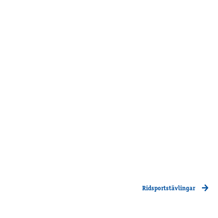
Supertorsdag
Ponnytravtävlingar
Ridsport
Om travskolan
Samarbetspartners
Licenskurser
Kursutbud och Aktiviteter
Ungdoms­stipendium
Ledningsgrupp
Kontakt
Styrelsen
Ridsportstävlingar
Åby Trav­sällskap
Intresseföreningar
Press