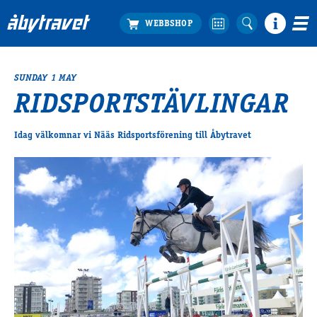
SUNDAY 1 MAY
Köp biljett
RIDSPORTSTÄVLINGAR
Travprogrammet
Boka ställplats
Idag välkomnar vi Nääs Ridsportsförening till Åbytravet
Bra att veta
Restauranger
Catering by Lyon
Hotell nära oss
Nybörjar­guide
Presentkort
Tävlingsdagar
FAQ