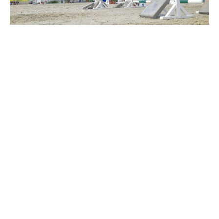
Travkonferens
Exponering & värdskap
Aktiviteter
Hört och hänt
Tävling
Tävlingsserier
Träning och provlopp
Aktiva
Månadens hästägare 2026
Månadens B-tränare 2026
Euro Classic Trot
Andelshästar
Åby Stora Pris 2026
Supertorsdag för företag