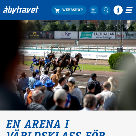
Köp biljett
Travprogrammet
Boka ställplats
Bra att veta
Restauranger
Catering by Lyon
Hotell nära oss
Nybörjar­guide
Presentkort
Tävlingsdagar
FAQ
EN ARENA I