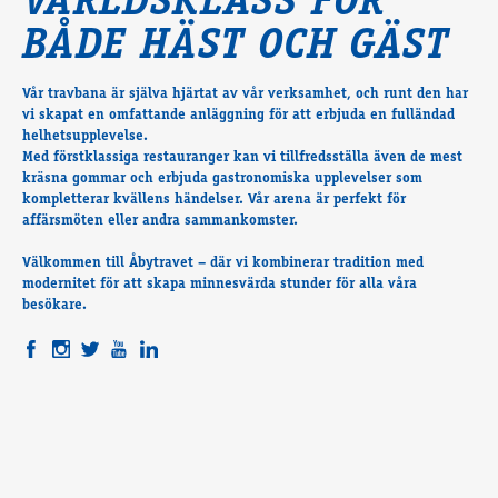
VÄRLDSKLASS FÖR
Travkonferens
BÅDE HÄST OCH GÄST
Exponering & värdskap
Aktiviteter
Vår travbana är själva hjärtat av vår verksamhet, och runt den har
vi skapat en omfattande anläggning för att erbjuda en fulländad
helhetsupplevelse.
Hört och hänt
Med förstklassiga restauranger kan vi tillfredsställa även de mest
Tävling
kräsna gommar och erbjuda gastronomiska upplevelser som
kompletterar kvällens händelser. Vår arena är perfekt för
Tävlingsserier
affärsmöten eller andra sammankomster.
Träning och provlopp
Aktiva
Välkommen till Åbytravet – där vi kombinerar tradition med
modernitet för att skapa minnesvärda stunder för alla våra
Månadens hästägare 2026
besökare.
Månadens B-tränare 2026
Euro Classic Trot
Andelshästar
Åby Stora Pris 2026
Supertorsdag för företag