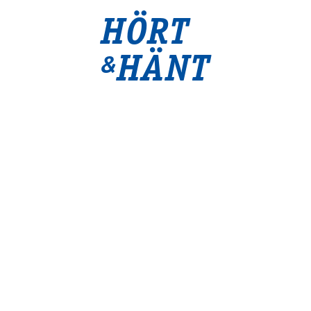
HÖRT
HÄNT
&
- TILL ARKIVET -
6 AUGUST
VECKANS ÅBYSEGRAR
Mantorp 5 augusti
Rosso Rubino, 6/2160 13,0 50.000, Persson Stefan (Törnqvist Maria)
Remina, 8/2140 13,8 100.000, Persson Stefan (Eklundh André)
Jägersro 4 augusti
Xanthis Jones, 6/2140 13,9a 40.000, Handfast Malte (Eriksson
Christoffer)
Åby 2 augusti
Sky Bell, 10/2140 17,0a 12.000, Cordeau Julian (Järpedal Lars)a
Easy Choice, 7/2140 17,4a 12.000, Olsson Jacobsen Sophia a
Dynamite Bore, 6/2140 14,9a 12.000, Brodin Viktor a (...