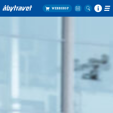
Köp biljett
Travprogrammet
Boka ställplats
Bra att veta
Restauranger
Catering by Lyon
Hotell nära oss
Nybörjar­guide
Presentkort
Tävlingsdagar
FAQ