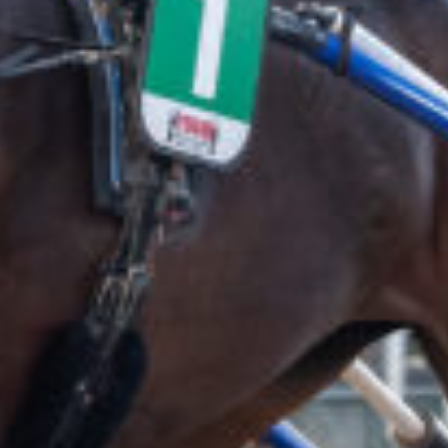
Supertorsdag
Ponnytravtävlingar
Ridsport
Om travskolan
Samarbetspartners
Licenskurser
Kursutbud och Aktiviteter
Ungdoms­stipendium
Ledningsgrupp
Kontakt
Styrelsen
Åby Trav­sällskap
Intresseföreningar
Press