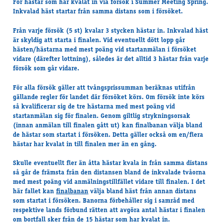
För hästar som har kvalat in via försök i Summer Meeting Spring.
Inkvalad häst startar från samma distans som i försöket.
Från varje försök (5 st) kvalar 3 stycken hästar in. Inkvalad häst
är skyldig att starta i finalen. Vid eventuellt dött lopp går
hästen/hästarna med mest poäng vid startanmälan i försöket
vidare (därefter lottning), således är det alltid 3 hästar från varje
försök som går vidare.
För alla försök gäller att tvångsprissumman beräknas utifrån
gällande regler för landet där försöket körs. Om försök inte körs
så kvalificerar sig de tre hästarna med mest poäng vid
startanmälan sig för finalen. Genom giltlig strykningsorsak
(innan anmälan till finalen gått ut) kan finalbanan välja bland
de hästar som startat i försöken. Detta gäller också om en/flera
hästar har kvalat in till finalen mer än en gång.
Skulle eventuellt fler än åtta hästar kvala in från samma distans
så går de främsta från den distansen bland de inkvalade tvåorna
med mest poäng vid anmälningstillfället vidare till finalen. I det
här fallet kan
finalbanan
välja bland häst från annan distans
som startat i försöken. Banorna förbehåller sig i samråd med
respektive lands förbund rätten att avgöra antal hästar i finalen
om bortfall sker från de 15 hästar som har kvalat in.