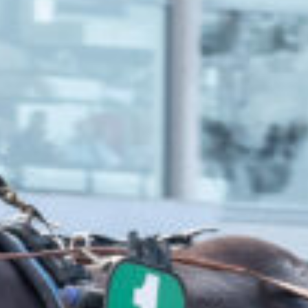
Travkonferens
Exponering & värdskap
Aktiviteter
Hört och hänt
Tävling
Tävlingsserier
Träning och provlopp
Aktiva
Månadens hästägare 2026
Månadens B-tränare 2026
Euro Classic Trot
Andelshästar
Åby Stora Pris 2026
Supertorsdag för företag