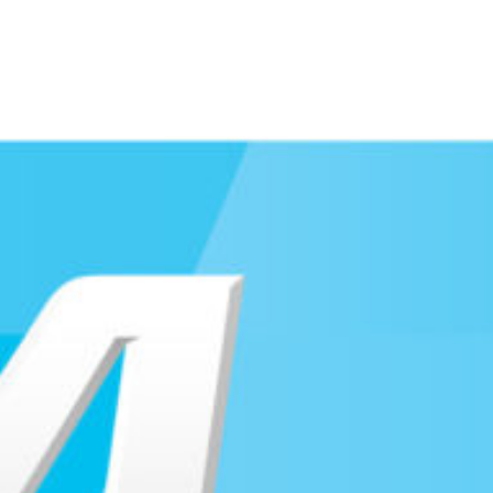
Travkonferens
Exponering & värdskap
Aktiviteter
Hört och hänt
Tävling
Tävlingsserier
Träning och provlopp
Aktiva
Månadens hästägare 2026
Månadens B-tränare 2026
Euro Classic Trot
Andelshästar
Åby Stora Pris 2026
Supertorsdag för företag