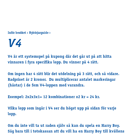
Inför besöket
›
Nybörjar­guide
›
V4
V4 är ett systemspel på kupong där det går ut på att hitta
vinnaren i fyra specifika lopp. Du vinner på 4 rätt.
Om ingen har 4 rätt blir det utdelning på 3 rätt, och så vidare.
Radpriset är 2 kronor. Du multiplicerar antalet markeringar
(hästar) i de fem V4-loppen med varandra.
Exempel: 2x2x3x1= 12 kombinationer x2 kr = 24 kr.
Vilka lopp som ingår i V4 ser du högst upp på sidan för varje
lopp.
Om du inte vill ta ut raden själv så kan du spela en Harry Boy.
Säg bara till i totokassan att du vill ha en Harry Boy till kvällens