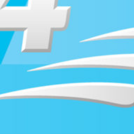
Supertorsdag
Ponnytravtävlingar
Ridsport
Om travskolan
Samarbetspartners
Licenskurser
Kursutbud och Aktiviteter
Ungdoms­stipendium
Ledningsgrupp
Kontakt
Styrelsen
Åby Trav­sällskap
Intresseföreningar
Press