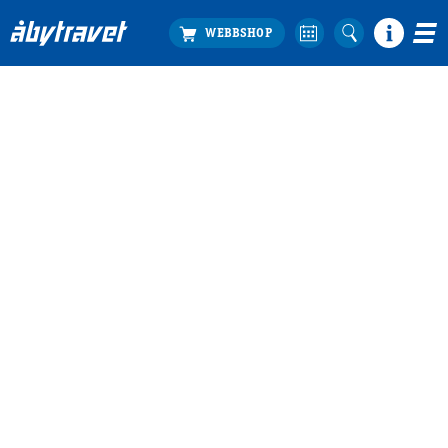
Köp biljett
Travprogrammet
Boka ställplats
Bra att veta
Restauranger
Catering by Lyon
Hotell nära oss
Nybörjar­guide
Presentkort
Tävlingsdagar
FAQ