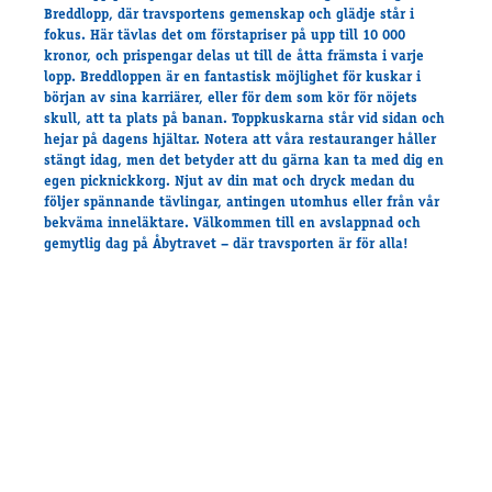
Travkonferens
Breddlopp
, där travsportens gemenskap och glädje står i
fokus. Här tävlas det om förstapriser på upp till 10 000
Exponering & värdskap
kronor, och prispengar delas ut till de åtta främsta i varje
Aktiviteter
lopp. Breddloppen är en fantastisk möjlighet för kuskar i
början av sina karriärer, eller för dem som kör för nöjets
skull, att ta plats på banan. Toppkuskarna står vid sidan och
hejar på dagens hjältar. Notera att våra restauranger håller
Hört och hänt
stängt idag, men det betyder att du gärna kan ta med dig en
Tävling
egen picknickkorg
. Njut av din mat och dryck medan du
Tävlingsserier
följer spännande tävlingar, antingen utomhus eller från vår
bekväma inneläktare.
Välkommen till en avslappnad och
Träning och provlopp
gemytlig dag på Åbytravet – där travsporten är för alla!
Aktiva
Månadens hästägare 2026
Månadens B-tränare 2026
Euro Classic Trot
Andelshästar
Åby Stora Pris 2026
Supertorsdag för företag