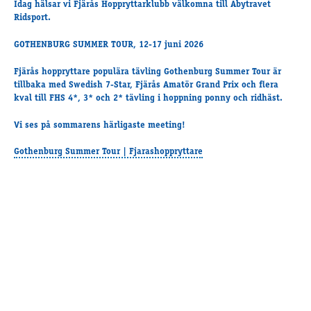
Idag hälsar vi Fjärås Hoppryttarklubb välkomna till Åbytravet
Travkonferens
Ridsport.
Exponering & värdskap
Aktiviteter
GOTHENBURG SUMMER TOUR, 12-17 juni 2026
Fjärås hoppryttare populära tävling Gothenburg Summer Tour är
tillbaka med Swedish 7-Star, Fjärås Amatör Grand Prix och flera
Hört och hänt
kval till FHS
4*, 3* och 2* tävling i hoppning ponny och ridhäst.
Tävling
Vi ses på sommarens härligaste meeting!
Tävlingsserier
Träning och provlopp
Gothenburg Summer Tour | Fjarashoppryttare
Aktiva
Månadens hästägare 2026
Månadens B-tränare 2026
Euro Classic Trot
Andelshästar
Åby Stora Pris 2026
Supertorsdag för företag