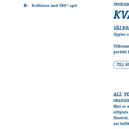
THURSDA
Kvällstrav med V86®-spel
KV
VÄLKO
Upplev s
Välkomme
perfekt 
TILL B
ALL Y
ORANGE
Njut av 
sittplat
fönstret
eat buff