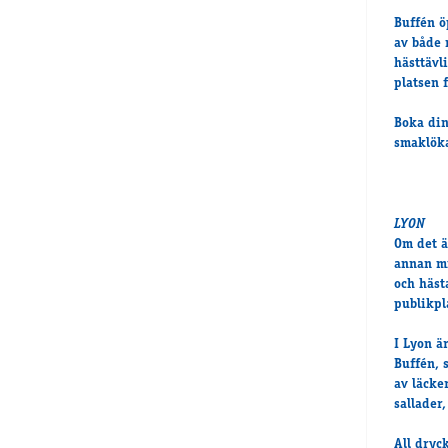
Buffén ö
av både 
hästtävl
platsen 
Boka din
smaklöka
LYON
Om det ä
annan mi
och häst
publikpl
I Lyon är
Buffén, 
av läcke
sallader,
All dryc