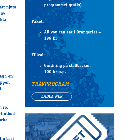
programmet gratis)
att njuta
 av
ekta
Paket:
All you can eat i Orangeriet –
199 kr
Tillval:
Guidning på stallbacken
100 kr p.p.
ag i en
oppen
TRAVPROGRAM
l
LADDA NER
h ro.
rt utbud
scha
dig bäst