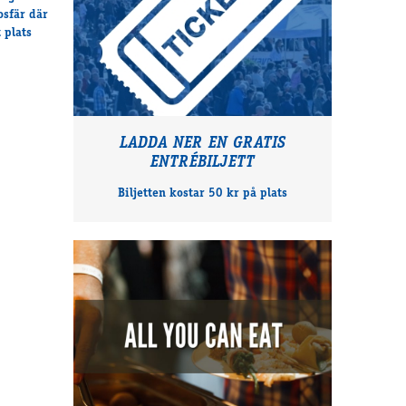
osfär där
 plats
LADDA NER EN GRATIS
ENTRÉBILJETT
Biljetten kostar 50 kr på plats