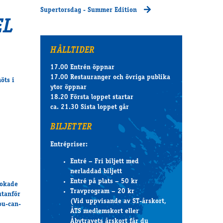
Supertorsdag - Summer Edition
EL
HÅLLTIDER
17.00 Entrén öppnar
17.00 Restauranger och övriga publika
öts i
ytor öppnar
18.20 Första loppet startar
ca. 21.30 Sista loppet går
BILJETTER
Entrépriser:
Entré – Fri biljett med
nerladdad biljett
Entré på plats – 50 kr
bokade
Travprogram – 20 kr
utanför
(Vid uppvisande av ST-årskort,
ou-can-
ÅTS medlemskort eller
Åbytravets årskort får du