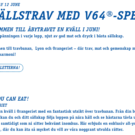
Y 12 JUNE
ÄLLSTRAV MED V64®-SP
MMEN TILL ÅBYTRAVET EN KVÄLL I JUNI!
pänningen i varje lopp, njut av god mat och dryck i bästa sällskap.
n till travbanan, Lyon och Orangeriet – där trav, mat och gemenskap m
harmoni!
ILETTERNA!
OU CAN EAT!
RIET
en kväll i Orangeriet med en fantastisk utsikt över travbanan. Från din 
s kan du och ditt sällskap följa loppen på nära håll och se hästarna tävla 
, samtidigt som ni sitter bekvämt inomhus. Här erbjuds en exklusiv all-y
é, där du kan äta så mycket du vill av våra noggrant utvalda rätter.