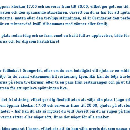
ppnar klockan 17.00 och serveras fram till 20.00, vilket ger gott om tid 
maten och den spännande atmosfären. Oavsett om du är här för att njuta
ingarna, maten eller den trevliga stämningen, så är Orangeriet den perf
för en minnesvärd kväll tillsammans med vänner eller familj.
 plats redan idag och se fram emot en kväll full av upplevelser, både för
rna och för dig som hästälskare!
r fullbokat i Orangeriet, eller om du som hotellgäst vill njuta av en midd
ljö, är du varmt välkommen till restaurang Lyon. Här kan du följa travl
arna på stora tv-skärmar, eller ta en paus från restaurangen och gå ut til
atsen för att uppleva spänningen live.
 det fri sittning, vilket ger dig flexibiliteten att välja din plats i lugn oc
som öppnar klockan 17.00 och serveras fram till 20.00, bjuder på ett sto
rheter – här kan du äta så mycket du vill! Oavsett om du är sugen på frä
 varma rätter eller något sött, finns det något för alla smaker.
k köps separat i baren, vilket gör att du kan välja precis det som passar 