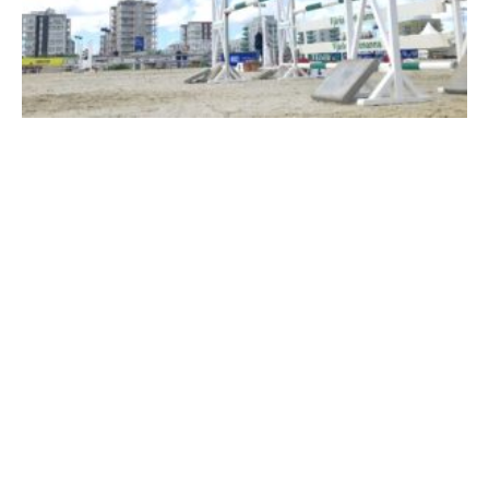
Travkonferens
Exponering & värdskap
Aktiviteter
Hört och hänt
Tävling
Tävlingsserier
Träning och provlopp
Aktiva
Månadens hästägare 2026
Månadens B-tränare 2026
Euro Classic Trot
Andelshästar
Åby Stora Pris 2026
Supertorsdag för företag