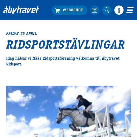
FRIDAY 25 APRIL
Köp biljett
RIDSPORTSTÄVLINGAR
Travprogrammet
Boka ställplats
Idag hälsar vi Nääs Ridsportsförening välkomna till Åbytravet
Bra att veta
Ridsport.
Restauranger
Catering by Lyon
Hotell nära oss
Nybörjar­guide
Presentkort
Tävlingsdagar
FAQ