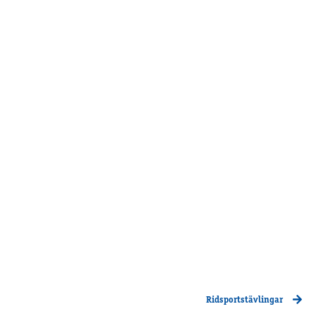
Supertorsdag
Ponnytravtävlingar
Ridsport
Om travskolan
Samarbetspartners
Licenskurser
Kursutbud och Aktiviteter
Ungdoms­stipendium
Ledningsgrupp
Kontakt
Styrelsen
Åby Trav­sällskap
Intresseföreningar
Ridsportstävlingar
Press