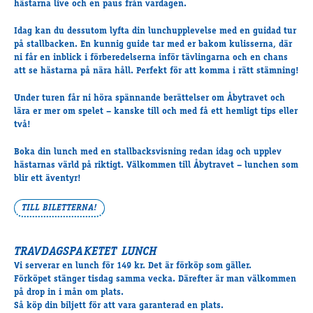
hästarna live och en paus från vardagen.
Travkonferens
Exponering & värdskap
Idag kan du dessutom lyfta din lunchupplevelse med en
guidad tur
Aktiviteter
på stallbacken
. En kunnig guide tar med er bakom kulisserna, där
ni får en inblick i förberedelserna inför tävlingarna och en chans
att se hästarna på nära håll. Perfekt för att komma i rätt stämning!
Hört och hänt
Under turen får ni höra spännande berättelser om Åbytravet och
Tävling
lära er mer om spelet – kanske till och med få ett hemligt tips eller
två!
Tävlingsserier
Träning och provlopp
Boka din lunch med en stallbacksvisning redan idag och upplev
Aktiva
hästarnas värld på riktigt. Välkommen till Åbytravet – lunchen som
blir ett äventyr!
Månadens hästägare 2026
Månadens B-tränare 2026
TILL BILETTERNA!
Euro Classic Trot
Andelshästar
TRAVDAGSPAKETET LUNCH
Vi serverar en lunch för 149 kr. Det är förköp som gäller.
Förköpet stänger tisdag samma vecka. Därefter är man välkommen
Åby Stora Pris 2026
på drop in i mån om plats.
Så köp din biljett för att vara garanterad en plats.
Supertorsdag för företag