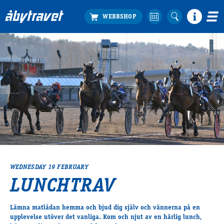
Köp biljett
Travprogrammet
Boka ställplats
Bra att veta
Restauranger
Catering by Lyon
Hotell nära oss
Nybörjar­guide
Presentkort
WEDNESDAY 19 FEBRUARY
Tävlingsdagar
LUNCHTRAV
FAQ
Lämna matlådan hemma och bjud dig själv och vännerna på en
upplevelse utöver det vanliga. Kom och njut av en härlig lunch,