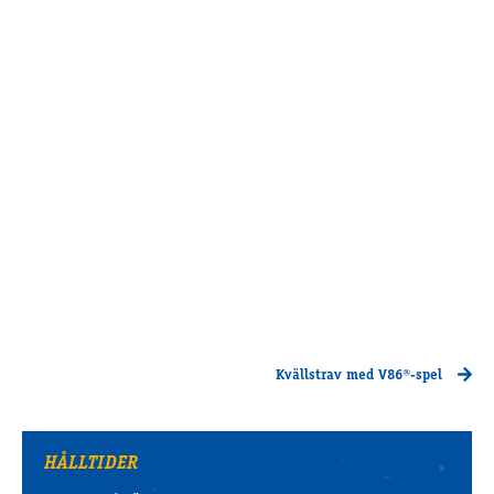
Kvällstrav med V86®-spel
HÅLLTIDER